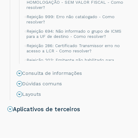
HOMOLOGAÇÃO - SEM VALOR FISCAL - Como
resolver?
Rejeição 999: Erro não catalogado - Como
resolver?
Rejeição 694: Não informado o grupo de ICMS
para a UF de destino - Como resolver?
Rejeição 286: Certificado Transmissor erro no
acesso a LCR - Como resolver?
Rejeição 203: Emitente não habilitado para
emissão de NF-e - Como resolver?
Consulta de informações
Rejeição 817: Unidade Tributável incompatível
com o NCM informado na operação com
Dúvidas comuns
Comércio Exterior [nItem:nnn] - Como resolver?
Layouts
Rejeição 656: Consumo Indevido - Como
resolver?
Aplicativos de terceiros
Rejeição 805: A SEFAZ do destinatário não
permite Contribuinte Isento de Inscrição
Estadual - Como resolver?
Rejeição 539: Duplicidade de NF-e, com
diferença na Chave de Acesso - Como resolver?