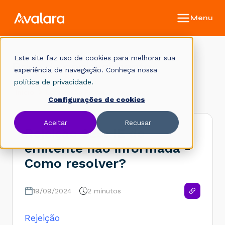
Este site faz uso de cookies para melhorar sua
Base de conhecimento
experiência de navegação. Conheça nossa
política de privacidade.
Início
Legislação Fiscal
Rejeições
Configurações de cookies
Aceitar
Recusar
Rejeição 229: IE do
emitente não informada -
Como resolver?
19/09/2024
2 minutos
Rejeição