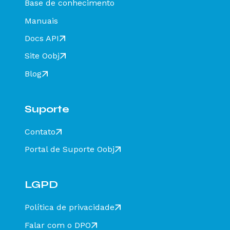
Base de conhecimento
Rejeição 649: CT-e emitido em ambiente de
homologação com Razão Social do destinatário
Manuais
diferente de CT-E EMITIDO EM AMBIENTE DE
HOMOLOGACAO - SEM VALOR FISCAL - Como
Docs API
resolver?
Site Oobj
Rejeição 211: IE do substituto inválida - Como
resolver?
Blog
Rejeição 610: Existe MDF-e não encerrado para
esta placa, UF carregamento e UF
descarregamento em data de emissão diferente
Suporte
- Como resolver?
Rejeição 648 - CT-e emitido em ambiente de
Contato
homologação com Razão Social do recebedor
diferente de CT-E EMITIDO EM AMBIENTE DE
Portal de Suporte Oobj
HOMOLOGACAO - SEM VALOR FISCAL - Como
resolver?
Rejeição 777: Obrigatória a informação do NCM
completo - Como resolver?
LGPD
Rejeição 524: CFOP inválido, informar 5932 ou
6932 - Como resolver?
Política de privacidade
Rejeição 471: Informado NCM=00 indevidamente
Falar com o DPO
- Como resolver?