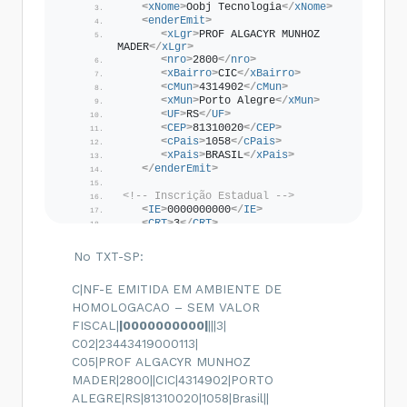
<
xNome
>
Oobj Tecnologia
</
xNome
>
<
enderEmit
>
<
xLgr
>
PROF ALGACYR MUNHOZ 
MADER
</
xLgr
>
<
nro
>
2800
</
nro
>
<
xBairro
>
CIC
</
xBairro
>
<
cMun
>
4314902
</
cMun
>
<
xMun
>
Porto Alegre
</
xMun
>
<
UF
>
RS
</
UF
>
<
CEP
>
81310020
</
CEP
>
<
cPais
>
1058
</
cPais
>
<
xPais
>
BRASIL
</
xPais
>
</
enderEmit
>
<!-- Inscrição Estadual -->
<
IE
>
0000000000
</
IE
>
<
CRT
>
3
</
CRT
>
</
emit
>
No TXT-SP:
C|NF-E EMITIDA EM AMBIENTE DE
HOMOLOGACAO – SEM VALOR
FISCAL|
|0000000000|
|||3|
C02|23443419000113|
C05|PROF ALGACYR MUNHOZ
MADER|2800||CIC|4314902|PORTO
ALEGRE|RS|81310020|1058|Brasil||