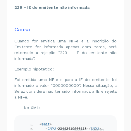
229 – IE do emitente não informada
Causa
Quando for emitida uma NF-e e a Inscrição do
Emitente for informada apenas com zeros, será
retornado a rejeição “229 – IE do emitente não
informada”.
Exemplo hipotético:
Foi emitida uma NF-e e para a IE do emitente foi
informado o valor “0000000000”. Nessa situação, a
Sefaz considera não ter sido informada a IE e rejeita
a NF-e.
No XML:
<
emit
>
<
CNPJ
>
23443419000113
</
CNPJ
>