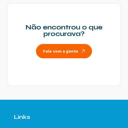
Rejeição 600: CSOSN incompatível na operação
com Não Contribuinte - Como resolver?
Rejeição 214: Tamanho da mensagem excedeu o
limite estabelecido - Como resolver?
Não encontrou o que
Rejeição 531: Total da BC ICMS difere do
procurava?
somatório dos itens - Como resolver?
Rejeição 540: Grupo de documentos informado
inválido para remetente que emite NFe - Como
Fale com a gente
resolver?
Rejeição 284: Certificado Transmissor revogado
- Como resolver?
Rejeição 646: CT-e emitido em ambiente de
homologação com Razão Social do remetente
diferente de CT-e EMITIDO EM AMBIENTE DE
HOMOLOGACAO - SEM VALOR FISCAL - Como
resolver?
Rejeição 647: CT-e emitido em ambiente de
homologação com Razão Social do expedidor
diferente de CT-E EMITIDO EM AMBIENTE DE
Links
HOMOLOGACAO - SEM VALOR FISCAL - Como
resolver?