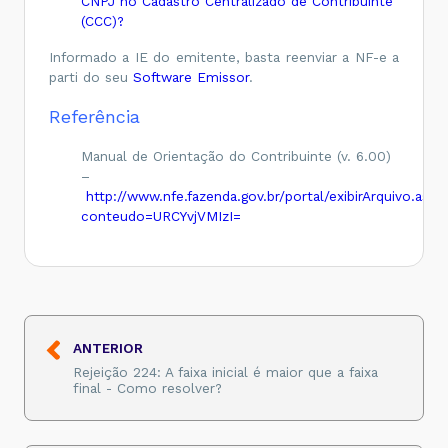
CNPJ no Cadastro Centralizado de Contribuinte
(CCC)?
Informado a IE do emitente, basta reenviar a NF-e a
parti do seu
Software Emissor
.
Referência
Manual de Orientação do Contribuinte (v. 6.00)
–
http://www.nfe.fazenda.gov.br/portal/exibirArquivo.aspx
conteudo=URCYvjVMIzI=
ANTERIOR
Rejeição 224: A faixa inicial é maior que a faixa
final - Como resolver?