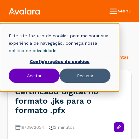
Este site faz uso de cookies para melhorar sua
Base de conhecimento
experiência de navegação. Conheça nossa
política de privacidade.
Início
Aplicativos de terceiros
Dicas e ferramentas
Configurações de cookies
Aceitar
Recusar
Como converter um
Certificado Digital no
formato .jks para o
formato .pfx
19/09/2024
2 minutos