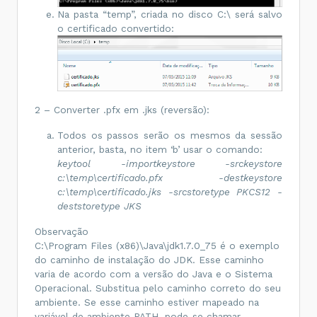
Na pasta “temp”, criada no disco C:\ será salvo
o certificado convertido:
2 – Converter .pfx em .jks (reversão):
Todos os passos serão os mesmos da sessão
anterior, basta, no item ‘b’ usar o comando:
k
eytool -importkeystore -srckeystore
c:\temp\certificado.pfx -destkeystore
c:\temp\certificado.jks -srcstoretype PKCS12 -
deststoretype JKS
Observação
C:\Program Files (x86)\Java\jdk1.7.0_75 é o exemplo
do caminho de instalação do JDK. Esse caminho
varia de acordo com a versão do Java e o Sistema
Operacional. Substitua pelo caminho correto do seu
ambiente. Se esse caminho estiver mapeado na
variável de ambiente PATH, pode-se chamar