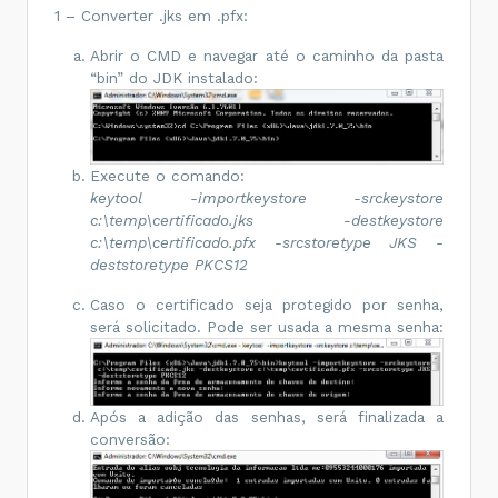
1 – Converter .jks em .pfx:
Abrir o CMD e navegar até o caminho da pasta
“bin” do JDK instalado:
Execute o comando:
keytool -importkeystore -srckeystore
c:\temp\certificado.jks -destkeystore
c:\temp\certificado.pfx -srcstoretype JKS -
deststoretype PKCS12
Caso o certificado seja protegido por senha,
será solicitado. Pode ser usada a mesma senha:
Após a adição das senhas, será finalizada a
conversão: