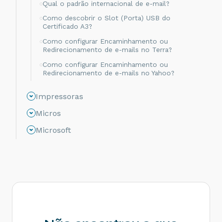
Qual o padrão internacional de e-mail?
Como descobrir o Slot (Porta) USB do
Certificado A3?
Como configurar Encaminhamento ou
Redirecionamento de e-mails no Terra?
Como configurar Encaminhamento ou
Redirecionamento de e-mails no Yahoo?
Como configurar o Tomcat como serviço no
Impressoras
Linux?
Como otimizar um logotipo com Photoshop
Micros
para impressão de DANFCE?
Microsoft
Como deixar o conteudo das tag xProd e infCpl
em negrito
ReNamer: Como renomear arquivos XML de
NFC-e para reprocessamento
Como configurar Encaminhamento ou
Redirecionamento de emails no Gmail?
O que é Redirecionamento ou Encaminhamento
de emails, para que serve e como configurar?