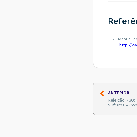
destinatário
diferente de CT-E
EMITIDO EM
AMBIENTE DE
Referê
HOMOLOGACAO -
SEM VALOR
FISCAL - Como
Manual de
resolver?
http://w
Rejeição 211: IE do
substituto inválida
- Como resolver?
Rejeição 610:
Existe MDF-e não
encerrado para
esta placa, UF
carregamento e UF
ANTERIOR
descarregamento
em data de
Rejeição 730:
emissão diferente -
Suframa - Com
Como resolver?
Rejeição 648 - CT-
e emitido em
ambiente de
homologação com