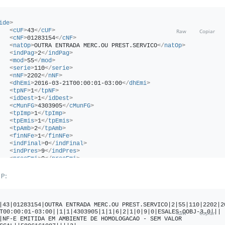
ide
>
<
cUF
>
43
</
cUF
>
<
cNF
>
01283154
</
cNF
>
<
natOp
>
OUTRA ENTRADA MERC.OU PREST.SERVICO
</
natOp
>
<
indPag
>
2
</
indPag
>
<
mod
>
55
</
mod
>
<
serie
>
110
</
serie
>
<
nNF
>
2202
</
nNF
>
<
dhEmi
>
2016-03-21T00:00:01-03:00
</
dhEmi
>
<
tpNF
>
1
</
tpNF
>
<
idDest
>
1
</
idDest
>
<
cMunFG
>
4303905
</
cMunFG
>
<
tpImp
>
1
</
tpImp
>
<
tpEmis
>
1
</
tpEmis
>
<
tpAmb
>
2
</
tpAmb
>
<
finNFe
>
1
</
finNFe
>
<
indFinal
>
0
</
indFinal
>
<
indPres
>
9
</
indPres
>
<
procEmi
>
0
</
procEmi
>
<
verProc
>
ESALES-OOBJ-3.0
</
verProc
>
/
ide
>
P:
emit
>
<
CNPJ
>
99999999000191
</
CNPJ
>
<
xNome
>
NF-E EMITIDA EM AMBIENTE DE HOMOLOGACAO - SEM VALOR 
SCAL
</
xNome
>
|43|01283154|OUTRA ENTRADA MERC.OU PREST.SERVICO|2|55|110|2202|2
<
enderEmit
>
T00:00:01-03:00||1|1|4303905|1|1|6|2|1|0|9|0|ESALES-OOBJ-3.0|||
<
xLgr
>
Rua T38
</
xLgr
>
|NF-E EMITIDA EM AMBIENTE DE HOMOLOGACAO - SEM VALOR 