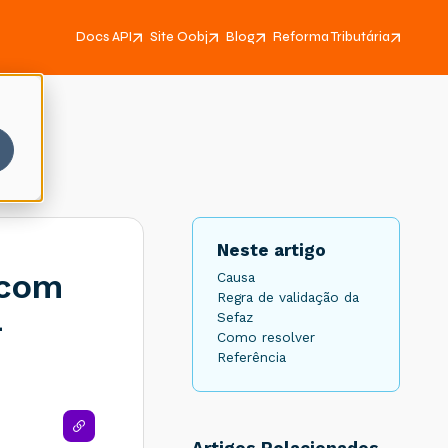
Docs API
Site Oobj
Blog
Reforma Tributária
Neste artigo
 com
Causa
Regra de validação da
-
Sefaz
Como resolver
Referência