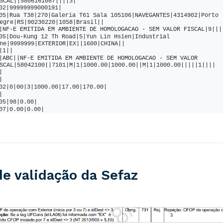
<
nro
>
270
</
nro
>
SCAL||5806161087||||3|
02|99999999000191|
<
xCpl
>
Galeria T61 Sala 105106
</
xCpl
>
05|Rua T38|270|Galeria T61 Sala 105106|NAVEGANTES|4314902|Porto 
<
xBairro
>
NAVEGANTES
</
xBairro
>
egre|RS|90230220|1058|Brasil||
<
cMun
>
4314902
</
cMun
>
|NF-E EMITIDA EM AMBIENTE DE HOMOLOGACAO - SEM VALOR FISCAL|9|||
<
xMun
>
Porto Alegre
</
xMun
>
05|Dou-Kung 12 Th Road|5|Yun Lin Hsien|Industrial 
<
UF
>
RS
</
UF
>
ne|9999999|EXTERIOR|EX||1600|CHINA||
<
CEP
>
90230220
</
CEP
>
|1||
<
cPais
>
1058
</
cPais
>
|ABC||NF-E EMITIDA EM AMBIENTE DE HOMOLOGACAO - SEM VALOR 
<
xPais
>
Brasil
</
xPais
>
SCAL|58042100||7101|M|1|1000.00|1000.00||M|1|1000.00|||||1||||
</
enderEmit
>
|
<
IE
>
5806161087
</
IE
>
|
<
CRT
>
3
</
CRT
>
02|0|00|3|1000.00|17.00|170.00|
/
emit
>
|
dest
>
05|98|0.00|
<
idEstrangeiro
/>
07|0.00|0.00|
<
xNome
>
NF-E EMITIDA EM AMBIENTE DE HOMOLOGACAO - SEM VALOR 
|
SCAL
</
xNome
>
05|98|0.00|
<
enderDest
>
07|0.00|0.00|
<
xLgr
>
Dou-Kung 12 Th Road
</
xLgr
>
<
nro
>
5
</
nro
>
<
xCpl
>
Yun Lin Hsien
</
xCpl
>
<
xBairro
>
Industrial Zone
</
xBairro
>
<
cMun
>
9999999
</
cMun
>
de validação da Sefaz
<
xMun
>
EXTERIOR
</
xMun
>
<
UF
>
EX
</
UF
>
<
cPais
>
1600
</
cPais
>
<
xPais
>
CHINA
</
xPais
>
</
enderDest
>
<
indIEDest
>
9
</
indIEDest
>
/
dest
>