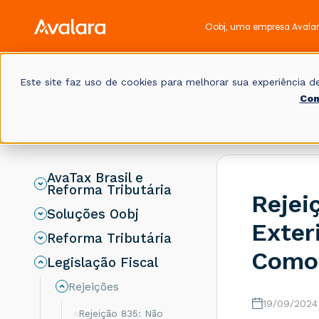
Oobj, uma empresa Avala
Este site faz uso de cookies para melhorar sua experiência
Con
Base de
Início
Legislação 
conhecimento
AvaTax Brasil e
Reforma Tributária
Rejei
Soluções Oobj
Exter
Reforma Tributária
Como 
Legislação Fiscal
Rejeições
19/09/2024
Rejeição 835: Não