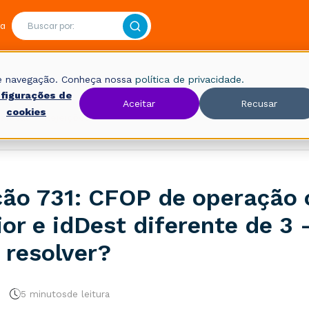
ra
 de navegação. Conheça nossa
política de privacidade.
figurações de
Aceitar
Recusar
cookies
Fiscal
Rejeições
ção 731: CFOP de operação
ior e idDest diferente de 3 
resolver?
5 minutos
de leitura