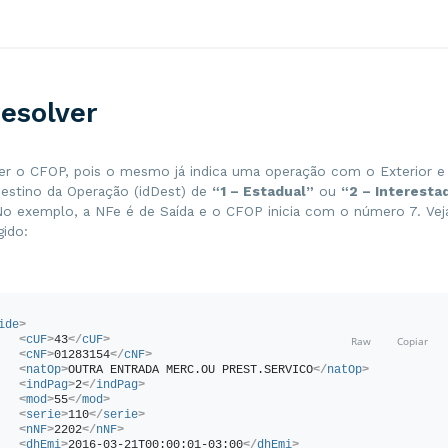
det
nItem
=
"1"
>
<
prod
>
<
cProd
>
ABC
</
cProd
>
<
cEAN
/>
<
xProd
>
NF-E EMITIDA EM AMBIENTE DE HOMOLOGACAO - SEM VALOR
SCAL
</
xProd
>
<
NCM
>
58042100
</
NCM
>
esolver
<
CFOP
>
7101
</
CFOP
>
<
uCom
>
M
</
uCom
>
<
qCom
>
1
</
qCom
>
<
vUnCom
>
1000.00
</
vUnCom
>
<
vProd
>
1000.00
</
vProd
>
r o CFOP, pois o mesmo já indica uma operação com o Exterior e 
<
cEANTrib
/>
Destino da Operação (idDest) de
“1 – Estadual”
ou
“2 – Interesta
<
uTrib
>
M
</
uTrib
>
<
qTrib
>
1
</
qTrib
>
No exemplo, a NFe é de Saída e o CFOP inicia com o número 7. Veja
<
vUnTrib
>
1000.00
</
vUnTrib
>
gido:
<
indTot
>
1
</
indTot
>
</
prod
>
<
imposto
>
<
ICMS
>
<
ICMS00
>
<
orig
>
0
</
orig
>
ide
>
<
CST
>
00
</
CST
>
<
cUF
>
43
</
cUF
>
<
modBC
>
3
</
modBC
>
<
cNF
>
01283154
</
cNF
>
<
vBC
>
1000.00
</
vBC
>
<
natOp
>
OUTRA ENTRADA MERC.OU PREST.SERVICO
</
natOp
>
<
pICMS
>
17.00
</
pICMS
>
<
indPag
>
2
</
indPag
>
<
vICMS
>
170.00
</
vICMS
>
<
mod
>
55
</
mod
>
</
ICMS00
>
<
serie
>
110
</
serie
>
</
ICMS
>
<
nNF
>
2202
</
nNF
>
<
PIS
>
<
dhEmi
>
2016-03-21T00:00:01-03:00
</
dhEmi
>