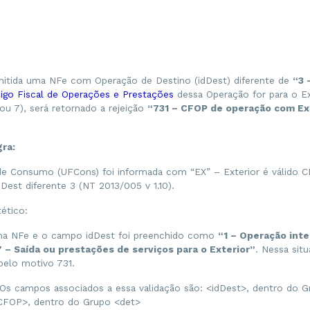
itida uma NFe com Operação de Destino (idDest) diferente de
“3 
go Fiscal de Operações e Prestações
dessa Operação for para o E
 ou 7), será retornado a rejeição
“731 – CFOP de operação com Ext
gra:
de Consumo (UFCons) foi informada com “EX” – Exterior é válido C
dDest diferente 3 (NT 2013/005 v 1.10).
ético:
uma NFe e o campo idDest foi preenchido como
“1 – Operação inte
7 – Saída ou prestações de serviços para o Exterior”
. Nessa sit
 pelo motivo 731.
Os campos associados a essa validação são: <idDest>, dentro do G
FOP>, dentro do Grupo <det>