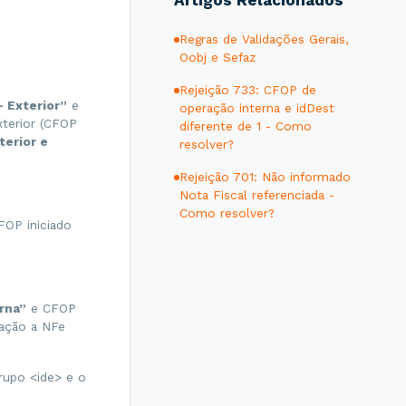
Artigos Relacionados
Regras de Validações Gerais,
Oobj e Sefaz
Rejeição 733: CFOP de
– Exterior”
e
operação interna e idDest
xterior (CFOP
diferente de 1 - Como
erior e
resolver?
Rejeição 701: Não informado
Nota Fiscal referenciada -
Como resolver?
FOP iniciado
rna”
e CFOP
uação a NFe
rupo <ide> e o