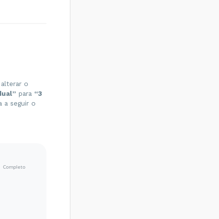
 
alterar o
dual”
para
“3
 a seguir o