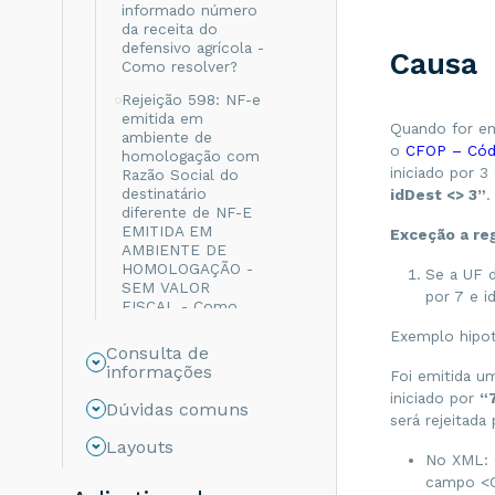
informado número
da receita do
defensivo agrícola -
Causa
Como resolver?
Rejeição 598: NF-e
emitida em
Quando for em
ambiente de
o
CFOP – Códi
homologação com
iniciado por 3
Razão Social do
destinatário
idDest <> 3”
.
diferente de NF-E
EMITIDA EM
Exceção a re
AMBIENTE DE
HOMOLOGAÇÃO -
Se a UF 
SEM VALOR
por 7 e i
FISCAL - Como
resolver?
Exemplo hipot
Consulta de
Rejeição 999: Erro
informações
Foi emitida 
não catalogado -
Como resolver?
iniciado por
“
Dúvidas comuns
será rejeitada
Rejeição 694: Não
Layouts
informado o grupo
No XML: 
de ICMS para a UF
campo <C
de destino - Como