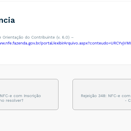
ncia
 Orientação do Contribuinte (v. 6.0) –
ww.nfe.fazenda.gov.br/portal/exibirArquivo.aspx?conteudo=URCYvjVMI
 NFC-e com Inscrição
Rejeição 348: NFC-e com
o resolver?
- 