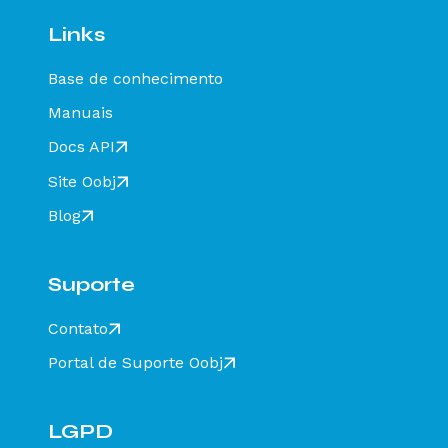
homologação com Razão Social do expedidor
diferente de CT-E EMITIDO EM AMBIENTE DE
Links
HOMOLOGACAO - SEM VALOR FISCAL - Como
resolver?
Base de conhecimento
Rejeição 649: CT-e emitido em ambiente de
homologação com Razão Social do destinatário
Manuais
diferente de CT-E EMITIDO EM AMBIENTE DE
HOMOLOGACAO - SEM VALOR FISCAL - Como
Docs API
resolver?
Site Oobj
Rejeição 211: IE do substituto inválida - Como
resolver?
Blog
Rejeição 610: Existe MDF-e não encerrado para
esta placa, UF carregamento e UF
descarregamento em data de emissão diferente
Suporte
- Como resolver?
Rejeição 648 - CT-e emitido em ambiente de
Contato
homologação com Razão Social do recebedor
diferente de CT-E EMITIDO EM AMBIENTE DE
Portal de Suporte Oobj
HOMOLOGACAO - SEM VALOR FISCAL - Como
resolver?
Rejeição 777: Obrigatória a informação do NCM
completo - Como resolver?
LGPD