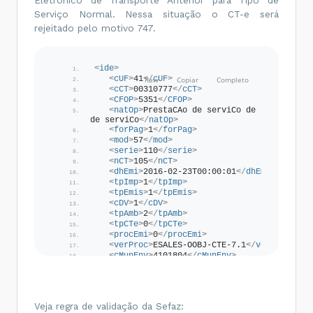
Serviço Normal. Nessa situação o CT-e será
rejeitado pelo motivo 747.
<
ide
>
<
cUF
>
41
</
cUF
>
<
cCT
>
00310777
</
cCT
>
<
CFOP
>
5351
</
CFOP
>
<
natOp
>
PrestaCAo de serviCo de transporte 
de serviCo
</
natOp
>
<
forPag
>
1
</
forPag
>
<
mod
>
57
</
mod
>
<
serie
>
110
</
serie
>
<
nCT
>
105
</
nCT
>
<
dhEmi
>
2016-02-23T00:00:01
</
dhEmi
>
<
tpImp
>
1
</
tpImp
>
<
tpEmis
>
1
</
tpEmis
>
<
cDV
>
1
</
cDV
>
<
tpAmb
>
2
</
tpAmb
>
<
tpCTe
>
0
</
tpCTe
>
<
procEmi
>
0
</
procEmi
>
<
verProc
>
ESALES-OOBJ-CTE-7.1
</
verProc
>
<
cMunEnv
>
4101804
</
cMunEnv
>
<
xMunEnv
>
Araucaria
</
xMunEnv
>
<
UFEnv
>
PR
</
UFEnv
>
<
modal
>
01
</
modal
>
<
tpServ
>
0
</
tpServ
>
Veja regra de validação da Sefaz:
<
cMunIni
>
4101804
</
cMunIni
>