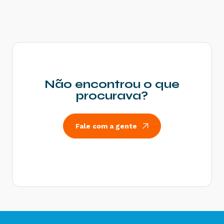
Estadual - Como resolver?
Rejeição 539: Duplicidade de NF-e, com
diferença na Chave de Acesso - Como resolver?
Rejeição 600: CSOSN incompatível na operação
com Não Contribuinte - Como resolver?
Rejeição 214: Tamanho da mensagem excedeu o
limite estabelecido - Como resolver?
Não encontrou o que
Rejeição 531: Total da BC ICMS difere do
procurava?
somatório dos itens - Como resolver?
Rejeição 540: Grupo de documentos informado
inválido para remetente que emite NFe - Como
Fale com a gente
resolver?
Rejeição 284: Certificado Transmissor revogado
- Como resolver?
Rejeição 646: CT-e emitido em ambiente de
homologação com Razão Social do remetente
diferente de CT-e EMITIDO EM AMBIENTE DE
HOMOLOGACAO - SEM VALOR FISCAL - Como
resolver?
Rejeição 647: CT-e emitido em ambiente de