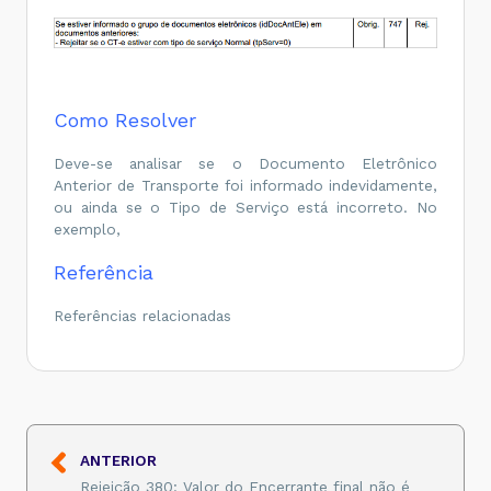
<
xMunIni
>
ARAUCARIA
</
xMunIni
>
<
UFIni
>
PR
</
UFIni
>
<
cMunFim
>
4119509
</
cMunFim
>
<
xMunFim
>
PIRAQUARA
</
xMunFim
>
<
UFFim
>
PR
</
UFFim
>
<
retira
>
0
</
retira
>
<
toma03
>
Como Resolver
<
toma
>
0
</
toma
>
</
toma03
>
</
ide
>
Deve-se analisar se o Documento Eletrônico
...
Anterior de Transporte foi informado indevidamente,
<
docAnt
>
<
emiDocAnt
>
ou ainda se o Tipo de Serviço está incorreto. No
<
CNPJ
>
44435590000150
</
CNPJ
>
exemplo,
<
IE
>
3586782206
</
IE
>
<
UF
>
PR
</
UF
>
Referência
<
xNome
>
CT-E EMITIDO EM AMBIENTE DE HOMO
VALOR FISCAL
</
xNome
>
<
idDocAnt
>
Referências relacionadas
<
idDocAntEle
>
<
chave
>
41160244435590000150571100000001001003
</
idDocAntEle
>
</
idDocAnt
>
</
emiDocAnt
>
</
docAnt
>
ANTERIOR
Rejeição 380: Valor do Encerrante final não é