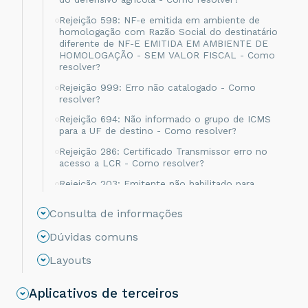
Rejeição 598: NF-e emitida em ambiente de
homologação com Razão Social do destinatário
diferente de NF-E EMITIDA EM AMBIENTE DE
HOMOLOGAÇÃO - SEM VALOR FISCAL - Como
resolver?
Rejeição 999: Erro não catalogado - Como
resolver?
Rejeição 694: Não informado o grupo de ICMS
para a UF de destino - Como resolver?
Rejeição 286: Certificado Transmissor erro no
acesso a LCR - Como resolver?
Rejeição 203: Emitente não habilitado para
emissão de NF-e - Como resolver?
Consulta de informações
Rejeição 817: Unidade Tributável incompatível
com o NCM informado na operação com
Dúvidas comuns
Comércio Exterior [nItem:nnn] - Como resolver?
Layouts
Rejeição 656: Consumo Indevido - Como
resolver?
Aplicativos de terceiros
Rejeição 805: A SEFAZ do destinatário não
permite Contribuinte Isento de Inscrição