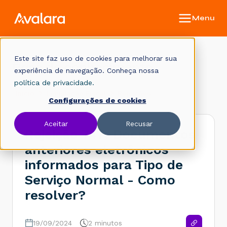
Este site faz uso de cookies para melhorar sua
Base de conhecimento
experiência de navegação. Conheça nossa
política de privacidade.
Início
Legislação Fiscal
Rejeições
Configurações de cookies
Aceitar
Recusar
Rejeição 747: Documentos
anteriores eletrônicos
informados para Tipo de
Serviço Normal - Como
resolver?
19/09/2024
2 minutos