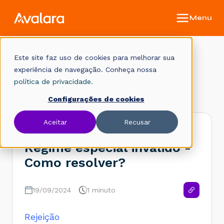
Este site faz uso de cookies para melhorar sua
Base de conhecimento
experiência de navegação. Conheça nossa
política de privacidade.
Início
Legislação Fiscal
Rejeições
Configurações de cookies
Aceitar
Recusar
Rejeição 941: Número do
Regime especial inválido -
Como resolver?
19/09/2024
1 minuto
Rejeição