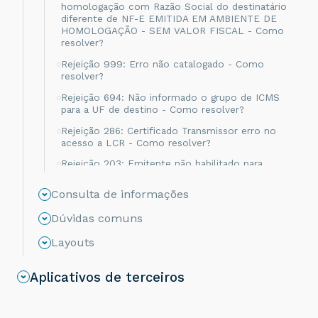
homologação com Razão Social do destinatário
diferente de NF-E EMITIDA EM AMBIENTE DE
HOMOLOGAÇÃO - SEM VALOR FISCAL - Como
resolver?
Rejeição 999: Erro não catalogado - Como
resolver?
Rejeição 694: Não informado o grupo de ICMS
para a UF de destino - Como resolver?
Rejeição 286: Certificado Transmissor erro no
acesso a LCR - Como resolver?
Rejeição 203: Emitente não habilitado para
emissão de NF-e - Como resolver?
Consulta de informações
Rejeição 817: Unidade Tributável incompatível
com o NCM informado na operação com
Dúvidas comuns
Comércio Exterior [nItem:nnn] - Como resolver?
Layouts
Rejeição 656: Consumo Indevido - Como
resolver?
Aplicativos de terceiros
Rejeição 805: A SEFAZ do destinatário não
permite Contribuinte Isento de Inscrição
Estadual - Como resolver?