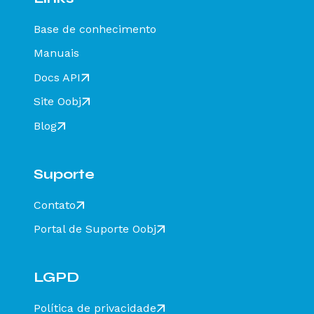
HOMOLOGACAO - SEM VALOR FISCAL - Como
resolver?
Base de conhecimento
Rejeição 649: CT-e emitido em ambiente de
homologação com Razão Social do destinatário
Manuais
diferente de CT-E EMITIDO EM AMBIENTE DE
HOMOLOGACAO - SEM VALOR FISCAL - Como
Docs API
resolver?
Site Oobj
Rejeição 211: IE do substituto inválida - Como
resolver?
Blog
Rejeição 610: Existe MDF-e não encerrado para
esta placa, UF carregamento e UF
descarregamento em data de emissão diferente
Suporte
- Como resolver?
Rejeição 648 - CT-e emitido em ambiente de
Contato
homologação com Razão Social do recebedor
diferente de CT-E EMITIDO EM AMBIENTE DE
Portal de Suporte Oobj
HOMOLOGACAO - SEM VALOR FISCAL - Como
resolver?
Rejeição 777: Obrigatória a informação do NCM
completo - Como resolver?
LGPD
Rejeição 524: CFOP inválido, informar 5932 ou
6932 - Como resolver?
Política de privacidade