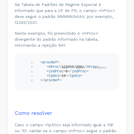
Na Tabela de Padrões de Regime Especial é
informado que para a UF de PR, o campo <nProc>
deve seguir o padrão NNNNN/AAAA, por exemplo,
12345/2021.
Neste exemplo, foi preenchido o <nProc>
divergente do padrão informado na tabela,
retornando a rejeição 941.
<
procRef
>
<
nProc
>
123456/200
</
nProc
>
<
indProc
>
0
</
indProc
>
<
tpAto
>
10
</
tpAto
>
</
procRef
>
Como resolver
Caso o campo <tpAto> seja informado igual a '08'
ou '10', validar se o campo <nProc> segue o padrão