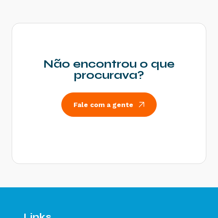
Rejeição 539: Duplicidade de NF-e, com
diferença na Chave de Acesso - Como resolver?
Rejeição 600: CSOSN incompatível na operação
com Não Contribuinte - Como resolver?
Rejeição 214: Tamanho da mensagem excedeu o
limite estabelecido - Como resolver?
Não encontrou o que
Rejeição 531: Total da BC ICMS difere do
procurava?
somatório dos itens - Como resolver?
Rejeição 540: Grupo de documentos informado
inválido para remetente que emite NFe - Como
Fale com a gente
resolver?
Rejeição 284: Certificado Transmissor revogado
- Como resolver?
Rejeição 646: CT-e emitido em ambiente de
homologação com Razão Social do remetente
diferente de CT-e EMITIDO EM AMBIENTE DE
HOMOLOGACAO - SEM VALOR FISCAL - Como
resolver?
Rejeição 647: CT-e emitido em ambiente de
homologação com Razão Social do expedidor
diferente de CT-E EMITIDO EM AMBIENTE DE
Links