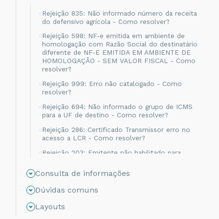
Rejeição 835: Não informado número da receita
do defensivo agrícola - Como resolver?
Rejeição 598: NF-e emitida em ambiente de
homologação com Razão Social do destinatário
diferente de NF-E EMITIDA EM AMBIENTE DE
HOMOLOGAÇÃO - SEM VALOR FISCAL - Como
resolver?
Rejeição 999: Erro não catalogado - Como
resolver?
Rejeição 694: Não informado o grupo de ICMS
para a UF de destino - Como resolver?
Rejeição 286: Certificado Transmissor erro no
acesso a LCR - Como resolver?
Rejeição 203: Emitente não habilitado para
emissão de NF-e - Como resolver?
Consulta de informações
Rejeição 817: Unidade Tributável incompatível
com o NCM informado na operação com
Dúvidas comuns
Comércio Exterior [nItem:nnn] - Como resolver?
Layouts
Rejeição 656: Consumo Indevido - Como
resolver?