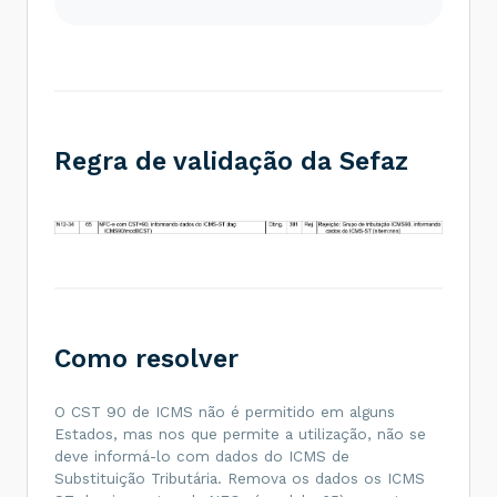
<
vBCST
>
22.00
</
vBCST
>
<
pICMSST
>
17.00
</
pICMSST
>
<
vICMSST
>
3.74
</
vICMSST
>
</
ICMS90
>
</
ICMS
>
</
imposto
>
</
det
>
Regra de validação da Sefaz
Como resolver
O CST 90 de ICMS não é permitido em alguns
Estados, mas nos que permite a utilização, não se
deve informá-lo com dados do ICMS de
Substituição Tributária. Remova os dados os ICMS