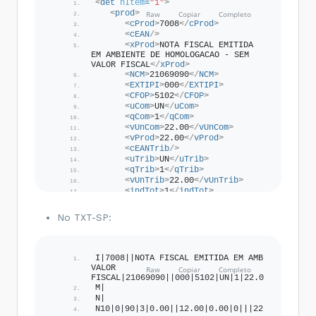
<
det
nItem
=
"1"
>
<
prod
>
<
cProd
>
7008
</
cProd
>
<
cEAN
/>
<
xProd
>
NOTA FISCAL EMITIDA 
EM AMBIENTE DE HOMOLOGACAO - SEM 
VALOR FISCAL
</
xProd
>
<
NCM
>
21069090
</
NCM
>
<
EXTIPI
>
000
</
EXTIPI
>
<
CFOP
>
5102
</
CFOP
>
<
uCom
>
UN
</
uCom
>
<
qCom
>
1
</
qCom
>
<
vUnCom
>
22.00
</
vUnCom
>
<
vProd
>
22.00
</
vProd
>
<
cEANTrib
/>
<
uTrib
>
UN
</
uTrib
>
<
qTrib
>
1
</
qTrib
>
<
vUnTrib
>
22.00
</
vUnTrib
>
<
indTot
>
1
</
indTot
>
</
prod
>
<
imposto
>
No TXT-SP:
<
ICMS
>
<
ICMS90
>
<
orig
>
0
</
orig
>
<
CST
>
90
</
CST
>
I|7008||NOTA FISCAL EMITIDA EM AMBIENTE DE HO
<
modBC
>
3
</
modBC
>
VALOR 
<
vBC
>
0.00
</
vBC
>
FISCAL|21069090||000|5102|UN|1|22.00|22.00||U
<
pICMS
>
12.00
</
pICMS
>
M|
<
vICMS
>
0.00
</
vICMS
>
N|
<
modBCST
>
0
</
modBCST
>
N10|0|90|3|0.00||12.00|0.00|0|||22.00|17.00|