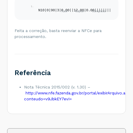
N10|0|90|3|0.00||12.00|0.00|||||||||
Feita a correção, basta reenviar a NFCe para
processamento.
Referência
Nota Técnica 2015/002 (v. 1.30) –
http://www.nfe.fazenda.gov.br/portal/exibirArquivo.aspx
conteudo=v9JbkEY7evI=