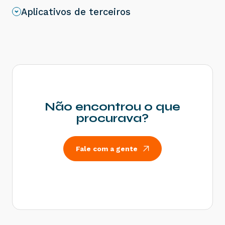
Aplicativos de terceiros
Rejeição 805: A SEFAZ do destinatário não
permite Contribuinte Isento de Inscrição
Estadual - Como resolver?
Rejeição 539: Duplicidade de NF-e, com
diferença na Chave de Acesso - Como resolver?
Rejeição 600: CSOSN incompatível na operação
com Não Contribuinte - Como resolver?
Rejeição 214: Tamanho da mensagem excedeu o
limite estabelecido - Como resolver?
Não encontrou o que
Rejeição 531: Total da BC ICMS difere do
procurava?
somatório dos itens - Como resolver?
Rejeição 540: Grupo de documentos informado
inválido para remetente que emite NFe - Como
Fale com a gente
resolver?
Rejeição 284: Certificado Transmissor revogado
- Como resolver?
Rejeição 646: CT-e emitido em ambiente de
homologação com Razão Social do remetente
diferente de CT-e EMITIDO EM AMBIENTE DE
HOMOLOGACAO - SEM VALOR FISCAL - Como