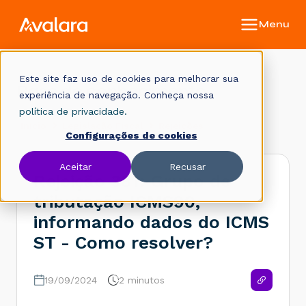
Este site faz uso de cookies para melhorar sua
Base de conhecimento
experiência de navegação. Conheça nossa
política de privacidade.
Início
Legislação Fiscal
Rejeições
Configurações de cookies
Aceitar
Recusar
Rejeição 381: Grupo de
tributação ICMS90,
informando dados do ICMS
ST - Como resolver?
19/09/2024
2 minutos