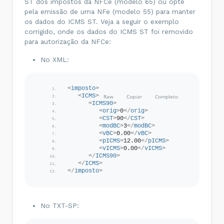
ST dos impostos da NFCe (modelo 65) ou opte
pela emissão de uma NFe (modelo 55) para manter
os dados do ICMS ST. Veja a seguir o exemplo
corrigido, onde os dados do ICMS ST foi removido
para autorização da NFCe:
No XML:
<
imposto
>
<
ICMS
>
<
ICMS90
>
<
orig
>
0
</
orig
>
<
CST
>
90
</
CST
>
<
modBC
>
3
</
modBC
>
<
vBC
>
0.00
</
vBC
>
<
pICMS
>
12.00
</
pICMS
>
<
vICMS
>
0.00
</
vICMS
>
</
ICMS90
>
</
ICMS
>
</
imposto
>
No TXT-SP: