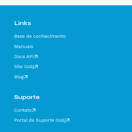
resolver?
Rejeição 647: CT-e emitido em ambiente de
homologação com Razão Social do expedidor
diferente de CT-E EMITIDO EM AMBIENTE DE
Links
HOMOLOGACAO - SEM VALOR FISCAL - Como
resolver?
Base de conhecimento
Rejeição 649: CT-e emitido em ambiente de
homologação com Razão Social do destinatário
Manuais
diferente de CT-E EMITIDO EM AMBIENTE DE
HOMOLOGACAO - SEM VALOR FISCAL - Como
Docs API
resolver?
Site Oobj
Rejeição 211: IE do substituto inválida - Como
resolver?
Blog
Rejeição 610: Existe MDF-e não encerrado para
esta placa, UF carregamento e UF
descarregamento em data de emissão diferente
Suporte
- Como resolver?
Rejeição 648 - CT-e emitido em ambiente de
Contato
homologação com Razão Social do recebedor
diferente de CT-E EMITIDO EM AMBIENTE DE
Portal de Suporte Oobj
HOMOLOGACAO - SEM VALOR FISCAL - Como
resolver?