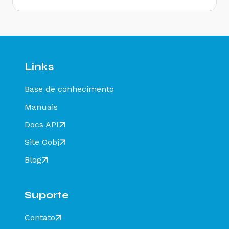
homologação com Razão Social do remetente
diferente de CT-e EMITIDO EM AMBIENTE DE
HOMOLOGACAO - SEM VALOR FISCAL - Como
resolver?
Rejeição 647: CT-e emitido em ambiente de
homologação com Razão Social do expedidor
diferente de CT-E EMITIDO EM AMBIENTE DE
Links
HOMOLOGACAO - SEM VALOR FISCAL - Como
resolver?
Base de conhecimento
Rejeição 649: CT-e emitido em ambiente de
homologação com Razão Social do destinatário
Manuais
diferente de CT-E EMITIDO EM AMBIENTE DE
HOMOLOGACAO - SEM VALOR FISCAL - Como
Docs API
resolver?
Site Oobj
Rejeição 211: IE do substituto inválida - Como
resolver?
Blog
Rejeição 610: Existe MDF-e não encerrado para
esta placa, UF carregamento e UF
descarregamento em data de emissão diferente
Suporte
- Como resolver?
Rejeição 648 - CT-e emitido em ambiente de
Contato
homologação com Razão Social do recebedor
diferente de CT-E EMITIDO EM AMBIENTE DE