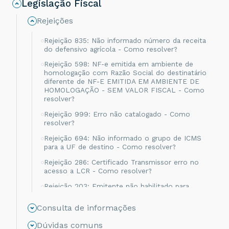
Legislação Fiscal
Rejeições
Rejeição 835: Não informado número da receita
do defensivo agrícola - Como resolver?
Rejeição 598: NF-e emitida em ambiente de
homologação com Razão Social do destinatário
diferente de NF-E EMITIDA EM AMBIENTE DE
HOMOLOGAÇÃO - SEM VALOR FISCAL - Como
resolver?
Rejeição 999: Erro não catalogado - Como
resolver?
Rejeição 694: Não informado o grupo de ICMS
para a UF de destino - Como resolver?
Rejeição 286: Certificado Transmissor erro no
acesso a LCR - Como resolver?
Rejeição 203: Emitente não habilitado para
emissão de NF-e - Como resolver?
Consulta de informações
Rejeição 817: Unidade Tributável incompatível
com o NCM informado na operação com
Dúvidas comuns
Comércio Exterior [nItem:nnn] - Como resolver?