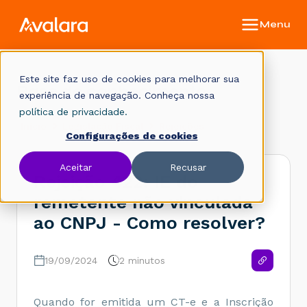
Este site faz uso de cookies para melhorar sua
Base de conhecimento
experiência de navegação. Conheça nossa
política de privacidade.
Início
Legislação Fiscal
Rejeições
Configurações de cookies
Aceitar
Recusar
Rejeição 422: IE do
remetente não vinculada
ao CNPJ - Como resolver?
19/09/2024
2 minutos
Quando for emitida um CT-e e a Inscrição 