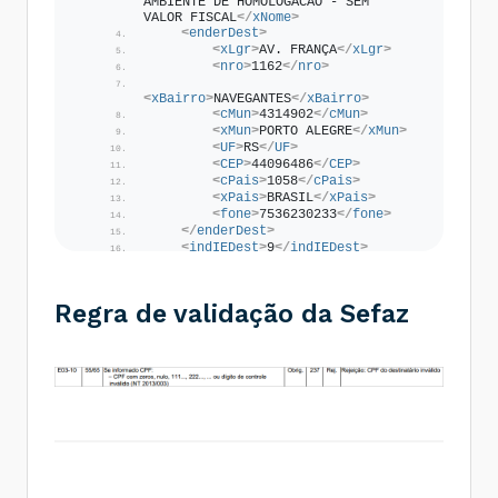
AMBIENTE DE HOMOLOGACAO - SEM 
VALOR FISCAL
</
xNome
>
<
enderDest
>
<
xLgr
>
AV. FRANÇA
</
xLgr
>
<
nro
>
1162
</
nro
>
<
xBairro
>
NAVEGANTES
</
xBairro
>
<
cMun
>
4314902
</
cMun
>
<
xMun
>
PORTO ALEGRE
</
xMun
>
<
UF
>
RS
</
UF
>
<
CEP
>
44096486
</
CEP
>
<
cPais
>
1058
</
cPais
>
<
xPais
>
BRASIL
</
xPais
>
<
fone
>
7536230233
</
fone
>
</
enderDest
>
<
indIEDest
>
9
</
indIEDest
>
</
dest
>
Regra de validação da Sefaz