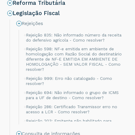
Reforma Tributária
Legislação Fiscal
Rejeições
Rejeição 835: Não informado número da receita
do defensivo agrícola - Como resolver?
Rejeição 598: NF-e emitida em ambiente de
homologação com Razão Social do destinatário
diferente de NF-E EMITIDA EM AMBIENTE DE
HOMOLOGAÇÃO - SEM VALOR FISCAL - Como
resolver?
Rejeição 999: Erro não catalogado - Como
resolver?
Rejeição 694: Não informado o grupo de ICMS
para a UF de destino - Como resolver?
Rejeição 286: Certificado Transmissor erro no
acesso a LCR - Como resolver?
Rejeição 203: Emitente não habilitado para
emissão de NF-e - Como resolver?
Consulta de informações
Rejeição 817: Unidade Tributável incompatível