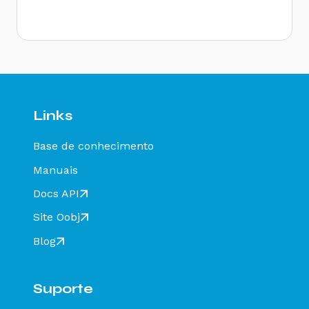
Rejeição 646: CT-e emitido em ambiente de
homologação com Razão Social do remetente
diferente de CT-e EMITIDO EM AMBIENTE DE
HOMOLOGACAO - SEM VALOR FISCAL - Como
resolver?
Rejeição 647: CT-e emitido em ambiente de
homologação com Razão Social do expedidor
diferente de CT-E EMITIDO EM AMBIENTE DE
Links
HOMOLOGACAO - SEM VALOR FISCAL - Como
resolver?
Base de conhecimento
Rejeição 649: CT-e emitido em ambiente de
homologação com Razão Social do destinatário
Manuais
diferente de CT-E EMITIDO EM AMBIENTE DE
HOMOLOGACAO - SEM VALOR FISCAL - Como
Docs API
resolver?
Site Oobj
Rejeição 211: IE do substituto inválida - Como
resolver?
Blog
Rejeição 610: Existe MDF-e não encerrado para
esta placa, UF carregamento e UF
descarregamento em data de emissão diferente
Suporte
- Como resolver?
Rejeição 648 - CT-e emitido em ambiente de