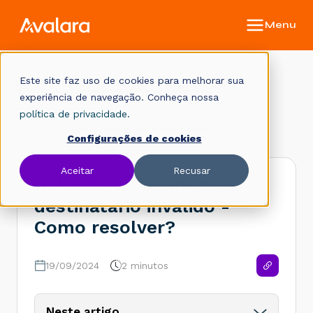
Este site faz uso de cookies para melhorar sua
Base de conhecimento
experiência de navegação. Conheça nossa
política de privacidade.
Início
Legislação Fiscal
Rejeições
Configurações de cookies
Aceitar
Recusar
Rejeição 237: CPF do
destinatário inválido -
Como resolver?
19/09/2024
2 minutos
Neste artigo