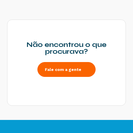
Rejeição 539: Duplicidade de NF-e, com
diferença na Chave de Acesso - Como resolver?
Rejeição 600: CSOSN incompatível na operação
com Não Contribuinte - Como resolver?
Rejeição 214: Tamanho da mensagem excedeu o
limite estabelecido - Como resolver?
Não encontrou o que
Rejeição 531: Total da BC ICMS difere do
procurava?
somatório dos itens - Como resolver?
Rejeição 540: Grupo de documentos informado
inválido para remetente que emite NFe - Como
Fale com a gente
resolver?
Rejeição 284: Certificado Transmissor revogado
- Como resolver?
Rejeição 646: CT-e emitido em ambiente de
homologação com Razão Social do remetente
diferente de CT-e EMITIDO EM AMBIENTE DE
HOMOLOGACAO - SEM VALOR FISCAL - Como
resolver?
Rejeição 647: CT-e emitido em ambiente de
homologação com Razão Social do expedidor