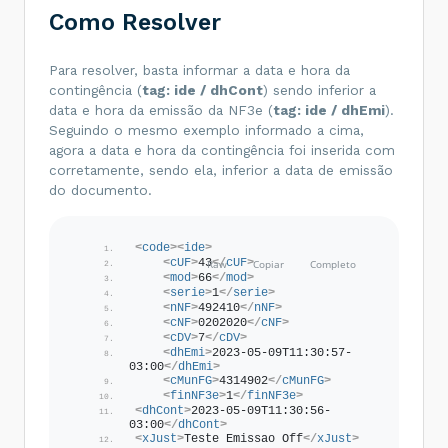
Como Resolver
Para resolver, basta informar a data e hora da
contingência (
tag: ide / dhCont
) sendo inferior a
data e hora da emissão da NF3e (
tag: ide / dhEmi
).
Seguindo o mesmo exemplo informado a cima,
agora a data e hora da contingência foi inserida com
corretamente, sendo ela, inferior a data de emissão
do documento.
<
code
>
<
ide
>
<
cUF
>
43
</
cUF
>
<
mod
>
66
</
mod
>
<
serie
>
1
</
serie
>
<
nNF
>
492410
</
nNF
>
<
cNF
>
0202020
</
cNF
>
<
cDV
>
7
</
cDV
>
<
dhEmi
>
2023-05-09T11:30:57-
03:00
</
dhEmi
>
<
cMunFG
>
4314902
</
cMunFG
>
<
finNF3e
>
1
</
finNF3e
>
<
dhCont
>
2023-05-09T11:30:56-
03:00
</
dhCont
>
<
xJust
>
Teste Emissao Off
</
xJust
>