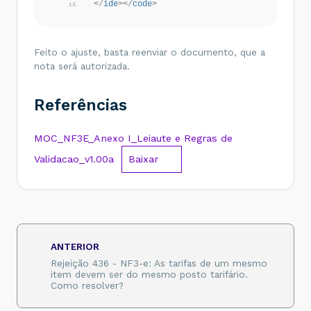
</
ide
>
</
code
>
Feito o ajuste, basta reenviar o documento, que a
nota será autorizada.
Referências
MOC_NF3E_Anexo I_Leiaute e Regras de
Validacao_v1.00a
Baixar
ANTERIOR
Rejeição 436 - NF3-e: As tarifas de um mesmo
item devem ser do mesmo posto tarifário.
Como resolver?