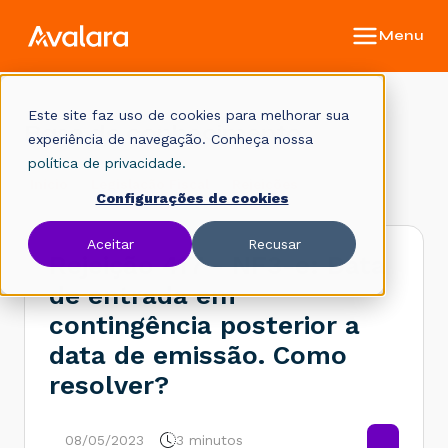
Este site faz uso de cookies para melhorar sua
Base de conhecimento
experiência de navegação. Conheça nossa
política de privacidade.
Início
Legislação Fiscal
Rejeições
Configurações de cookies
Aceitar
Recusar
Rejeição 417 - NF3-e: Data
de entrada em
contingência posterior a
data de emissão. Como
resolver?
08/05/2023
3 minutos