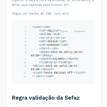
NF3e será rejeitada pelo motivo 417.
Segue um trecho do XML com erro:
<
code
>
<
ide
>
<
cUF
>
43
</
cUF
>
<
mod
>
66
</
mod
>
<
serie
>
1
</
serie
>
<
nNF
>
492410
</
nNF
>
<
cNF
>
0202020
</
cNF
>
<
cDV
>
7
</
cDV
>
<
dhEmi
>
2023-05-09T11:30:57-
03:00
</
dhEmi
>
<
cMunFG
>
4314902
</
cMunFG
>
<
finNF3e
>
1
</
finNF3e
>
<
dhCont
>
2023-05-10T11:30:57-
03:00
</
dhCont
>
<
xJust
>
Teste Emissao Off
</
xJust
>
</
ide
>
</
code
>
Regra validação da Sefaz