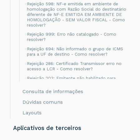
Rejeição 598: NF-e emitida em ambiente de
homologação com Razão Social do destinatário
diferente de NF-E EMITIDA EM AMBIENTE DE
HOMOLOGAÇÃO - SEM VALOR FISCAL - Como
resolver?
Rejeição 999: Erro não catalogado - Como
resolver?
Rejeição 694: Não informado o grupo de ICMS
para a UF de destino - Como resolver?
Rejeição 286: Certificado Transmissor erro no
acesso a LCR - Como resolver?
Rejeição 203: Emitente não habilitado para
emissão de NF-e - Como resolver?
Consulta de informações
Rejeição 817: Unidade Tributável incompatível
com o NCM informado na operação com
Dúvidas comuns
Comércio Exterior [nItem:nnn] - Como resolver?
Layouts
Rejeição 656: Consumo Indevido - Como
resolver?
Aplicativos de terceiros
Rejeição 805: A SEFAZ do destinatário não
permite Contribuinte Isento de Inscrição
Estadual - Como resolver?