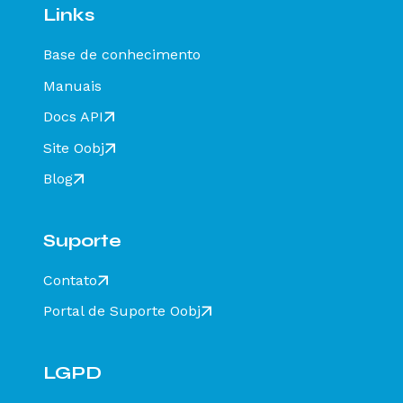
diferente de CT-E EMITIDO EM AMBIENTE DE
Links
HOMOLOGACAO - SEM VALOR FISCAL - Como
resolver?
Base de conhecimento
Rejeição 649: CT-e emitido em ambiente de
homologação com Razão Social do destinatário
Manuais
diferente de CT-E EMITIDO EM AMBIENTE DE
HOMOLOGACAO - SEM VALOR FISCAL - Como
Docs API
resolver?
Site Oobj
Rejeição 211: IE do substituto inválida - Como
resolver?
Blog
Rejeição 610: Existe MDF-e não encerrado para
esta placa, UF carregamento e UF
descarregamento em data de emissão diferente
Suporte
- Como resolver?
Rejeição 648 - CT-e emitido em ambiente de
Contato
homologação com Razão Social do recebedor
diferente de CT-E EMITIDO EM AMBIENTE DE
Portal de Suporte Oobj
HOMOLOGACAO - SEM VALOR FISCAL - Como
resolver?
Rejeição 777: Obrigatória a informação do NCM
completo - Como resolver?
LGPD
Rejeição 524: CFOP inválido, informar 5932 ou