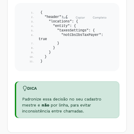
{
  "header": {
    "locations": {
      "entity": {
        "taxesSettings": {
          "notCbsIbsTaxPayer": 
true
        }
      }
    }
  }
}
DICA
Padronize essa decisão no seu cadastro
mestre e
não
por linha, para evitar
inconsistência entre chamadas.