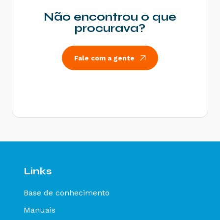
Rejeição 214: Tamanho da mensagem excedeu o
limite estabelecido - Como resolver?
Não encontrou o que
Rejeição 531: Total da BC ICMS difere do
procurava?
somatório dos itens - Como resolver?
Rejeição 540: Grupo de documentos informado
inválido para remetente que emite NFe - Como
Fale com a gente
resolver?
Rejeição 284: Certificado Transmissor revogado
- Como resolver?
Rejeição 646: CT-e emitido em ambiente de
homologação com Razão Social do remetente
diferente de CT-e EMITIDO EM AMBIENTE DE
HOMOLOGACAO - SEM VALOR FISCAL - Como
resolver?
Rejeição 647: CT-e emitido em ambiente de
homologação com Razão Social do expedidor
diferente de CT-E EMITIDO EM AMBIENTE DE
Links
HOMOLOGACAO - SEM VALOR FISCAL - Como
resolver?
Base de conhecimento
Rejeição 649: CT-e emitido em ambiente de
homologação com Razão Social do destinatário
Manuais
diferente de CT-E EMITIDO EM AMBIENTE DE