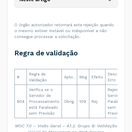
O órgão autorizador retornará esta rejeição quando
o mesmo estiver instável ou indisponível e não
consegue processar a solicitação.
Regra de validação
Regra de
Descrição
#
Aplic.
Msg
Efeito
Validação
Erro
Verifica se o
Rejeição:
Servidor de
Serviço
B04
Processamento
Obrig.
109
Rej.
Paralisado
está Paralisado
sem
sem Previsão
Previsão
MOC 7.0 – Visão Geral – 4.1.2. Grupo B: Validação
Inicial da Mensagem no Web Service