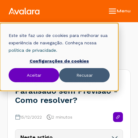
Este site faz uso de cookies para melhorar sua
Base de conhecimento
experiência de navegação. Conheça nossa
política de privacidade.
Início
Legislação Fiscal
Rejeições
Configurações de cookies
Aceitar
Recusar
Rejeição 109: Serviço
Paralisado sem Previsão -
Como resolver?
15/12/2022
2 minutos
Neste artigo