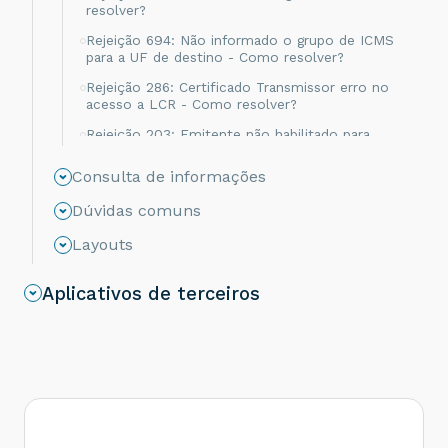
resolver?
Rejeição 694: Não informado o grupo de ICMS
para a UF de destino - Como resolver?
Rejeição 286: Certificado Transmissor erro no
acesso a LCR - Como resolver?
Rejeição 203: Emitente não habilitado para
emissão de NF-e - Como resolver?
Consulta de informações
Rejeição 817: Unidade Tributável incompatível
com o NCM informado na operação com
Dúvidas comuns
Comércio Exterior [nItem:nnn] - Como resolver?
Layouts
Rejeição 656: Consumo Indevido - Como
resolver?
Aplicativos de terceiros
Rejeição 805: A SEFAZ do destinatário não
permite Contribuinte Isento de Inscrição
Estadual - Como resolver?
Rejeição 539: Duplicidade de NF-e, com
diferença na Chave de Acesso - Como resolver?
Rejeição 600: CSOSN incompatível na operação
com Não Contribuinte - Como resolver?