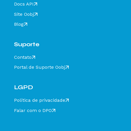
HOMOLOGACAO - SEM VALOR FISCAL - Como
Docs API
resolver?
Site Oobj
Rejeição 211: IE do substituto inválida - Como
resolver?
Blog
Rejeição 610: Existe MDF-e não encerrado para
esta placa, UF carregamento e UF
descarregamento em data de emissão diferente
Suporte
- Como resolver?
Rejeição 648 - CT-e emitido em ambiente de
Contato
homologação com Razão Social do recebedor
diferente de CT-E EMITIDO EM AMBIENTE DE
Portal de Suporte Oobj
HOMOLOGACAO - SEM VALOR FISCAL - Como
resolver?
Rejeição 777: Obrigatória a informação do NCM
completo - Como resolver?
LGPD
Rejeição 524: CFOP inválido, informar 5932 ou
6932 - Como resolver?
Política de privacidade
Rejeição 471: Informado NCM=00 indevidamente
Falar com o DPO
- Como resolver?
Rejeição 680: Município de descarregamento
duplicado no MDFe - Como resolver?