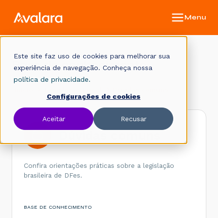
Este site faz uso de cookies para melhorar sua
Base de conhecimento
experiência de navegação. Conheça nossa
política de privacidade.
Início
Legislação Fiscal
Dúvidas comuns
Configurações de cookies
Aceitar
Recusar
Dúvidas comuns
Confira orientações práticas sobre a legislação
brasileira de DFes.
BASE DE CONHECIMENTO