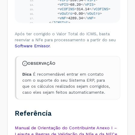
<
vIPI
>
289.34
</
vIPI
>
<
vPIS
>
68.20
</
vPIS
>
<
vCOFINS
>
314.14
</
vCOFINS
>
<
vOutro
>
0.00
</
vOutro
>
<
vNF
>
4289.34
</
vNF
>
</
ICMSTot
>
</
total
>
</
code
>
Após ter corrigido o Valor Total do ICMS, basta
reenviar a NFe para processamento a partir do seu
Software Emissor
.
OBSERVAÇÃO
Dica
É recomendável entrar em contato
com o suporte do seu Sistema ERP, para
que os cálculos realizados sejam corrigidos,
caso eles sejam feitos automaticamente.
Referência
Manual de Orientação do Contribuinte Anexo I –
Leiaute e Regras de Validação da NFe e da NFCe