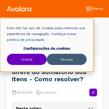
Este site faz uso de cookies para melhorar sua
Base de conhecimento
experiência de navegação. Conheça nossa
política de privacidade.
Início
Legislação Fiscal
Rejeições
Configurações de cookies
Aceitar
Recusar
Rejeição 538: Total do IPI
difere do somatório dos
itens - Como resolver?
06/11/2015
4 minutos
Neste artigo