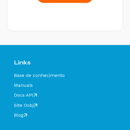
Rejeição 284: Certificado Transmissor revogado
- Como resolver?
Rejeição 646: CT-e emitido em ambiente de
homologação com Razão Social do remetente
diferente de CT-e EMITIDO EM AMBIENTE DE
HOMOLOGACAO - SEM VALOR FISCAL - Como
resolver?
Rejeição 647: CT-e emitido em ambiente de
homologação com Razão Social do expedidor
diferente de CT-E EMITIDO EM AMBIENTE DE
Links
HOMOLOGACAO - SEM VALOR FISCAL - Como
resolver?
Base de conhecimento
Rejeição 649: CT-e emitido em ambiente de
homologação com Razão Social do destinatário
Manuais
diferente de CT-E EMITIDO EM AMBIENTE DE
HOMOLOGACAO - SEM VALOR FISCAL - Como
Docs API
resolver?
Site Oobj
Rejeição 211: IE do substituto inválida - Como
resolver?
Blog
Rejeição 610: Existe MDF-e não encerrado para
esta placa, UF carregamento e UF
descarregamento em data de emissão diferente