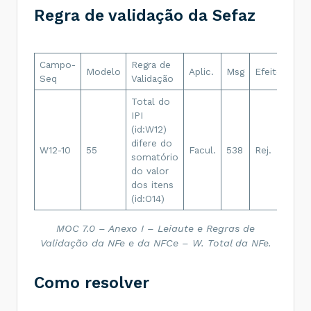
...
Regra de validação da Sefaz
<
IPI
>
<
cEnq
>
999
</
cEnq
>
<
IPITrib
>
<
CST
>
50
</
CST
>
Campo-
Regra de
Des
<
vBC
>
2066.67
</
vBC
>
Modelo
Aplic.
Msg
Efeito
Seq
Validação
<
pIPI
>
7.00
</
pIPI
>
Err
<
vIPI
>
144.67
</
vIPI
>
Total do
</
IPITrib
>
IPI
Rej
</
IPI
>
...
(id:W12)
Tot
</
imposto
>
difere do
IPI 
W12-10
55
</
det
>
Facul.
538
Rej.
somatório
do
<
total
>
<
ICMSTot
do valor
>
som
<
vBC
>
2466.54
</
vBC
>
dos itens
dos
<
vICMS
>
303.98
</
vICMS
>
(id:O14)
<
vICMSDeson
>
0.00
</
vICMSDeson
>
<
vBCST
>
0.00
</
vBCST
>
MOC 7.0 – Anexo I – Leiaute e Regras de
<
vST
>
0.00
</
vST
>
<
vProd
>
4000.00
</
vProd
>
Validação da NFe e da NFCe – W. Total da NFe.
<
vFrete
>
0.00
</
vFrete
>
<
vSeg
>
0.00
</
vSeg
>
<
vDesc
>
0.00
</
vDesc
>
Como resolver
<
vII
>
0.00
</
vII
>
<
vIPI
>
290.00
</
vIPI
>
<
vPIS
>
68.20
</
vPIS
>