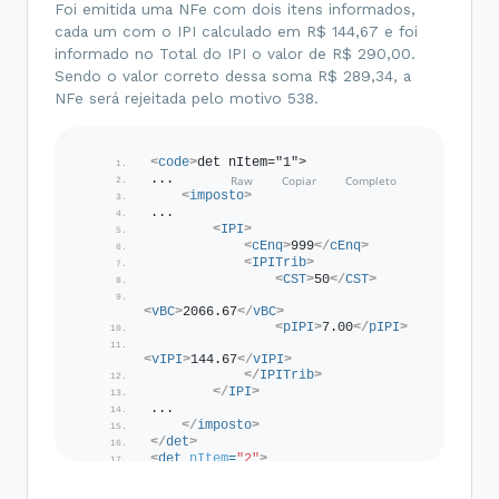
Foi emitida uma NFe com dois itens informados,
cada um com o IPI calculado em R$ 144,67 e foi
informado no Total do IPI o valor de R$ 290,00.
Sendo o valor correto dessa soma R$ 289,34, a
NFe será rejeitada pelo motivo 538.
<
code
>
det nItem="1">
...
<
imposto
>
...
<
IPI
>
<
cEnq
>
999
</
cEnq
>
<
IPITrib
>
<
CST
>
50
</
CST
>
<
vBC
>
2066.67
</
vBC
>
<
pIPI
>
7.00
</
pIPI
>
<
vIPI
>
144.67
</
vIPI
>
</
IPITrib
>
</
IPI
>
...
</
imposto
>
</
det
>
<
det
nItem
=
"2"
>
...
<
imposto
>