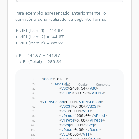
Para exemplo apresentado anteriormente, o
somatório seria realizado da seguinte forma:
+ vIPI (Item 1) = 144.67
+ vIPI (Item 2) = 144.67
+ vIPI (Item n) = xxx.xx
___________________________
vIPI = 144.67 + 144.67
= vIPI (Total) = 289.34
<
code
>
total>
<
ICMSTot
>
<
vBC
>
2466.54
</
vBC
>
<
vICMS
>
303.98
</
vICMS
>
<
vICMSDeson
>
0.00
</
vICMSDeson
>
<
vBCST
>
0.00
</
vBCST
>
<
vST
>
0.00
</
vST
>
<
vProd
>
4000.00
</
vProd
>
<
vFrete
>
0.00
</
vFrete
>
<
vSeg
>
0.00
</
vSeg
>
<
vDesc
>
0.00
</
vDesc
>
<
vII
>
0.00
</
vII
>