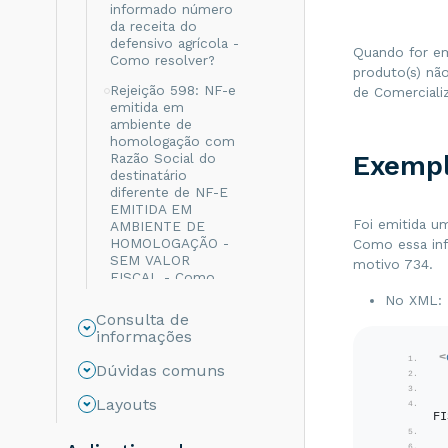
informado número
da receita do
defensivo agrícola -
Quando for em
Como resolver?
produto(s) nã
Rejeição 598: NF-e
de Comercializ
emitida em
ambiente de
homologação com
Razão Social do
Exemp
destinatário
diferente de NF-E
EMITIDA EM
Foi emitida u
AMBIENTE DE
HOMOLOGAÇÃO -
Como essa inf
SEM VALOR
motivo 734.
FISCAL - Como
resolver?
No XML:
Consulta de
Rejeição 999: Erro
informações
não catalogado -
Como resolver?
<
Dúvidas comuns
Rejeição 694: Não
Layouts
informado o grupo
FI
de ICMS para a UF
de destino - Como