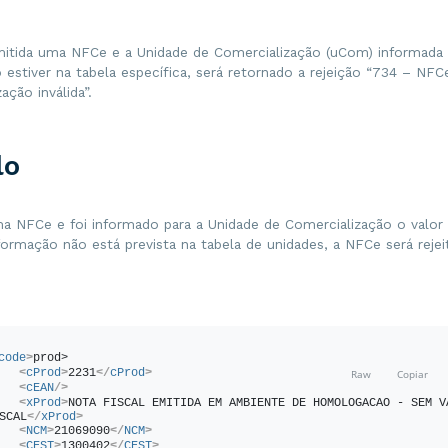
itida uma NFCe e a Unidade de Comercialização (uCom) informada p
o estiver na tabela específica, será retornado a rejeição “734 – NF
ação inválida”.
lo
ma NFCe e foi informado para a Unidade de Comercialização o valor
ormação não está prevista na tabela de unidades, a NFCe será rejei
code
>
prod>
<
cProd
>
2231
</
cProd
>
<
cEAN
/>
<
xProd
>
NOTA FISCAL EMITIDA EM AMBIENTE DE HOMOLOGACAO - SEM VA
SCAL
</
xProd
>
<
NCM
>
21069090
</
NCM
>
<
CEST
>
1300402
</
CEST
>