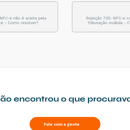
 NFC-e não é aceita pela
Rejeição 735: NFC-e 
te - Como resolver?
Tributação inválida -
ão encontrou o que procurav
Fale com a gente