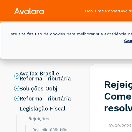
Oobj, uma empresa Avala
Este site faz uso de cookies para melhorar sua experiência
Con
Base de
Início
Legislação 
conhecimento
AvaTax Brasil e
Reforma Tributária
Rejei
Soluções Oobj
Comer
Reforma Tributária
resol
Legislação Fiscal
Rejeições
19/09/2024
Rejeição 835: Não