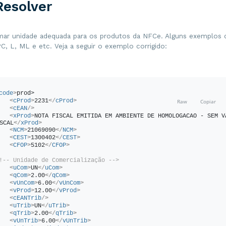
esolver
mar unidade adequada para os produtos da NFCe. Alguns exemplos 
C, L, ML e etc. Veja a seguir o exemplo corrigido:
code
>
prod>
<
cProd
>
2231
</
cProd
>
<
cEAN
/>
<
xProd
>
NOTA FISCAL EMITIDA EM AMBIENTE DE HOMOLOGACAO - SEM VA
SCAL
</
xProd
>
<
NCM
>
21069090
</
NCM
>
<
CEST
>
1300402
</
CEST
>
<
CFOP
>
5102
</
CFOP
>
!-- Unidade de Comercialização -->
<
uCom
>
UN
</
uCom
>
<
qCom
>
2.00
</
qCom
>
<
vUnCom
>
6.00
</
vUnCom
>
<
vProd
>
12.00
</
vProd
>
<
cEANTrib
/>
<
uTrib
>
UN
</
uTrib
>
<
qTrib
>
2.00
</
qTrib
>
<
vUnTrib
>
6.00
</
vUnTrib
>