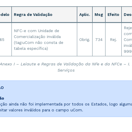
delo
Regra de Validação
Aplic.
Msg
Efeito
Des
Rej
NFC-e com Unidade de
com
Comercialização inválida
65
Obrig.
734
Rej.
Com
(tag:uCom não consta de
invá
tabela específica)
999
Anexo I – Leiaute e Regras de Validação da NFe e da NFCe – I.
Serviços
ÃO
ão
ação ainda não foi implementada por todos os Estados, logo algum
itar valores inválidos para o campo uCom.