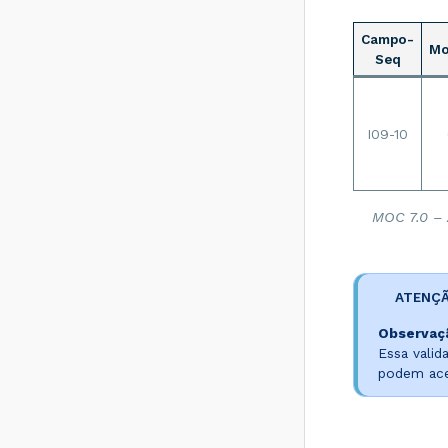
SEFAZ do
destinatário não
Campo-
permite
Mo
Seq
Contribuinte Isento
de Inscrição
Estadual - Como
resolver?
I09-10
Rejeição 539:
Duplicidade de NF-
e, com diferença
na Chave de
Acesso - Como
MOC 7.0 – 
resolver?
Rejeição 600:
CSOSN
incompatível na
ATENÇ
operação com Não
Contribuinte -
Observaç
Como resolver?
Essa valid
podem ace
Rejeição 214:
Tamanho da
mensagem
excedeu o limite
estabelecido -