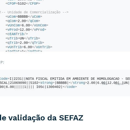
<
CFOP
>
5102
</
CFOP
>
!-- Unidade de Comercialização -->
<
uCom
>
BBBBB
</
uCom
>
<
qCom
>
2.00
</
qCom
>
<
vUnCom
>
6.00
</
vUnCom
>
<
vProd
>
12.00
</
vProd
>
<
cEANTrib
/>
<
uTrib
>
UN
</
uTrib
>
<
qTrib
>
2.00
</
qTrib
>
<
vUnTrib
>
6.00
</
vUnTrib
>
<
indTot
>
1
</
indTot
>
/
prod
>
</
code
>
P:
code
>
I|2231||NOTA FISCAL EMITIDA EM AMBIENTE DE HOMOLOGACAO - SEM
SCAL|21069090||5102
<
strong
>
|BBBBB|
</
strong
>
2.00|6.00|12.00| |UN| 
00|6.00|||||1|||| I05c|1300402|
</
code
>
de validação da SEFAZ