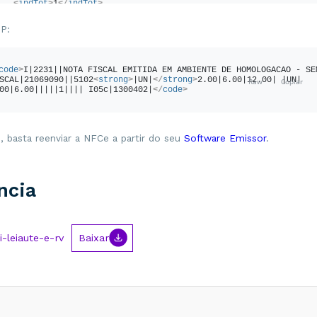
<
indTot
>
1
</
indTot
>
/
prod
>
</
code
>
P:
code
>
I|2231||NOTA FISCAL EMITIDA EM AMBIENTE DE HOMOLOGACAO - SEM
SCAL|21069090||5102
<
strong
>
|UN|
</
strong
>
2.00|6.00|12.00| |UN| 
00|6.00|||||1|||| I05c|1300402|
</
code
>
, basta reenviar a NFCe a partir do seu
Software Emissor
.
ncia
-leiaute-e-rv
Baixar