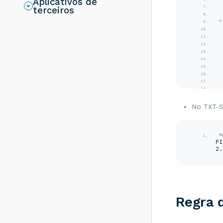
Aplicativos de
resolver?
terceiros
Rejeição 286:
<
Certificado
Transmissor erro
no acesso a LCR -
Como resolver?
Rejeição 203:
Emitente não
habilitado para
emissão de NF-e -
<
Como resolver?
No TXT-S
Rejeição 817:
Unidade Tributável
incompatível com
<
o NCM informado
FI
na operação com
2.
Comércio Exterior
[nItem:nnn] - Como
resolver?
Rejeição 656:
Regra 
Consumo Indevido
- Como resolver?
Rejeição 805: A