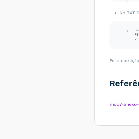
remetente
<
diferente de CT-e
No TXT-S
EMITIDO EM
AMBIENTE DE
HOMOLOGACAO -
SEM VALOR
<
FISCAL - Como
FI
resolver?
2.
Rejeição 647: CT-e
emitido em
ambiente de
Feita correção
homologação com
Razão Social do
expedidor diferente
de CT-E EMITIDO
Referê
EM AMBIENTE DE
HOMOLOGACAO -
SEM VALOR
FISCAL - Como
moc7-anexo-i
resolver?
Rejeição 649: CT-e
emitido em
ambiente de
homologação com
Razão Social do