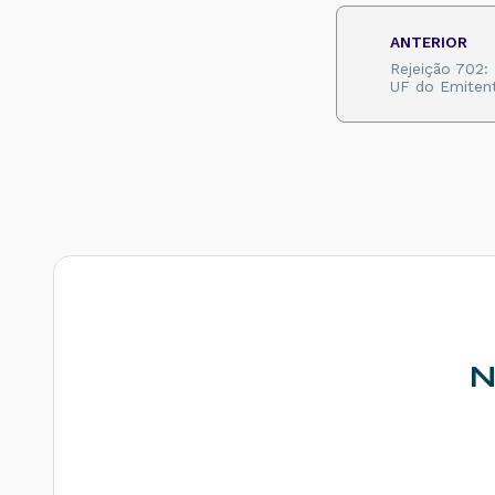
destinatário
diferente de CT-E
ANTERIOR
EMITIDO EM
AMBIENTE DE
Rejeição 702:
HOMOLOGACAO -
UF do Emiten
SEM VALOR
FISCAL - Como
resolver?
Rejeição 211: IE do
substituto inválida
- Como resolver?
Rejeição 610:
Existe MDF-e não
encerrado para
esta placa, UF
carregamento e UF
descarregamento
em data de
N
emissão diferente -
Como resolver?
Rejeição 648 - CT-
e emitido em
ambiente de
homologação com