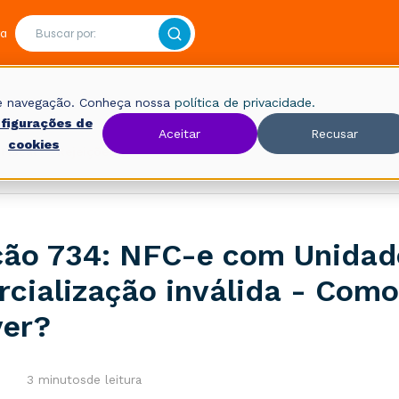
ra
 de navegação. Conheça nossa
política de privacidade.
figurações de
Aceitar
Recusar
cookies
Fiscal
Rejeições
ção 734: NFC-e com Unidad
cialização inválida - Como
ver?
3 minutos
de leitura