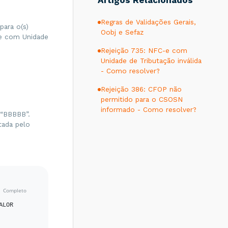
Artigos Relacionados
Regras de Validações Gerais,
ara o(s)
Oobj e Sefaz
Ce com Unidade
Rejeição 735: NFC-e com
Unidade de Tributação inválida
- Como resolver?
Rejeição 386: CFOP não
permitido para o CSOSN
informado - Como resolver?
 “BBBBB”.
tada pelo
LOR 