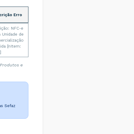
crição Erro
eição: NFC-e
 Unidade de
ercialização
lida [nItem:
]
 Produtos e
as Sefaz