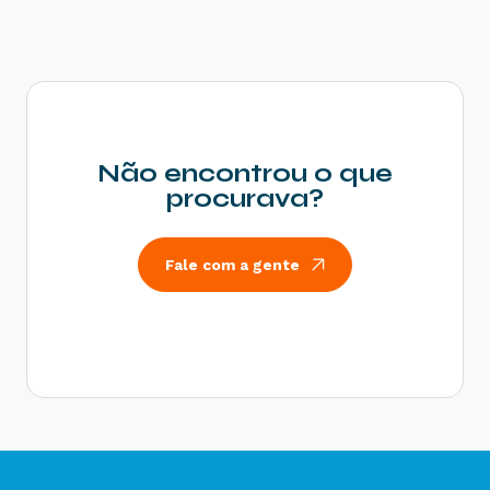
Estadual - Como resolver?
Rejeição 539: Duplicidade de NF-e, com
diferença na Chave de Acesso - Como resolver?
Rejeição 600: CSOSN incompatível na operação
com Não Contribuinte - Como resolver?
Rejeição 214: Tamanho da mensagem excedeu o
limite estabelecido - Como resolver?
Não encontrou o que
Rejeição 531: Total da BC ICMS difere do
procurava?
somatório dos itens - Como resolver?
Rejeição 540: Grupo de documentos informado
inválido para remetente que emite NFe - Como
Fale com a gente
resolver?
Rejeição 284: Certificado Transmissor revogado
- Como resolver?
Rejeição 646: CT-e emitido em ambiente de
homologação com Razão Social do remetente
diferente de CT-e EMITIDO EM AMBIENTE DE
HOMOLOGACAO - SEM VALOR FISCAL - Como
resolver?
Rejeição 647: CT-e emitido em ambiente de
homologação com Razão Social do expedidor