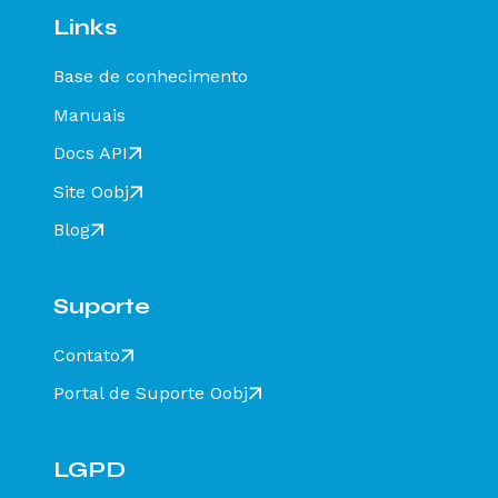
diferente de CT-E EMITIDO EM AMBIENTE DE
Links
HOMOLOGACAO - SEM VALOR FISCAL - Como
resolver?
Base de conhecimento
Rejeição 649: CT-e emitido em ambiente de
homologação com Razão Social do destinatário
Manuais
diferente de CT-E EMITIDO EM AMBIENTE DE
HOMOLOGACAO - SEM VALOR FISCAL - Como
Docs API
resolver?
Site Oobj
Rejeição 211: IE do substituto inválida - Como
resolver?
Blog
Rejeição 610: Existe MDF-e não encerrado para
esta placa, UF carregamento e UF
descarregamento em data de emissão diferente
Suporte
- Como resolver?
Rejeição 648 - CT-e emitido em ambiente de
Contato
homologação com Razão Social do recebedor
diferente de CT-E EMITIDO EM AMBIENTE DE
Portal de Suporte Oobj
HOMOLOGACAO - SEM VALOR FISCAL - Como
resolver?
Rejeição 777: Obrigatória a informação do NCM
completo - Como resolver?
LGPD
Rejeição 524: CFOP inválido, informar 5932 ou