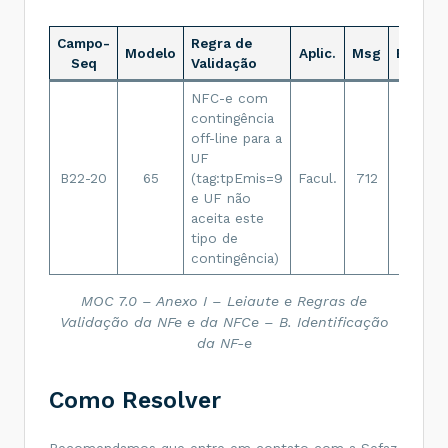
Campo-
Regra de
Modelo
Aplic.
Msg
Efeito
Seq
Validação
NFC-e com
contingência
off-line para a
UF
B22-20
65
(tag:tpEmis=9
Facul.
712
Rej.
e UF não
aceita este
tipo de
contingência)
MOC 7.0 – Anexo I – Leiaute e Regras de
Validação da NFe e da NFCe – B. Identificação
da NF-e
Como Resolver
Recomendamos que entre em contato com a Sefaz