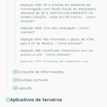
Rejeição 598: NF-e emitida em ambiente de
homologação com Razão Social do destinatário
diferente de NF-E EMITIDA EM AMBIENTE DE
HOMOLOGAÇÃO - SEM VALOR FISCAL - Como
resolver?
Rejeição 999: Erro não catalogado - Como
resolver?
Rejeição 694: Não informado o grupo de ICMS
para a UF de destino - Como resolver?
Rejeição 286: Certificado Transmissor erro no
acesso a LCR - Como resolver?
Rejeição 203: Emitente não habilitado para
emissão de NF-e - Como resolver?
Consulta de informações
Rejeição 817: Unidade Tributável incompatível
com o NCM informado na operação com
Dúvidas comuns
Comércio Exterior [nItem:nnn] - Como resolver?
Layouts
Rejeição 656: Consumo Indevido - Como
resolver?
Aplicativos de terceiros
Rejeição 805: A SEFAZ do destinatário não
permite Contribuinte Isento de Inscrição