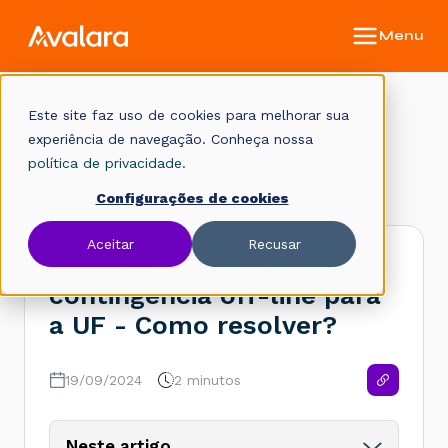
Este site faz uso de cookies para melhorar sua
Base de conhecimento
experiência de navegação. Conheça nossa
política de privacidade.
Início
Legislação Fiscal
Rejeições
Configurações de cookies
Aceitar
Recusar
Rejeição 712: NFC-e com
contingência off-line para
a UF - Como resolver?
19/09/2024
2 minutos
Neste artigo