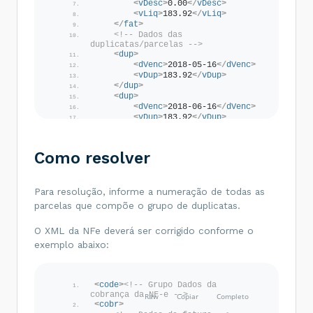
<
vDesc
>
0.00
</
vDesc
>
<
vLiq
>
183.92
</
vLiq
>
</
fat
>
<!-- Dados das 
duplicatas/parcelas -->
<
dup
>
<
dVenc
>
2018-05-16
</
dVenc
>
<
vDup
>
183.92
</
vDup
>
</
dup
>
<
dup
>
<
dVenc
>
2018-06-16
</
dVenc
>
<
vDup
>
183.92
</
vDup
>
</
dup
>
</
cobr
>
</
code
>
Como resolver
Para resolução, informe a numeração de todas as
parcelas que compõe o grupo de duplicatas.
O XML da NFe deverá ser corrigido conforme o
exemplo abaixo:
<
code
>
<!-- Grupo Dados da 
cobrança da NF-e -->
<
cobr
>