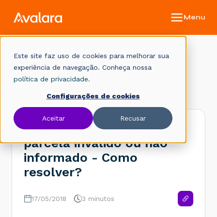
Este site faz uso de cookies para melhorar sua
Base de conhecimento
experiência de navegação. Conheça nossa
política de privacidade.
Início
Legislação Fiscal
Rejeições
Configurações de cookies
Aceitar
Recusar
Rejeição 852: Número da
parcela inválido ou não
informado - Como
resolver?
17/05/2018
3 minutos