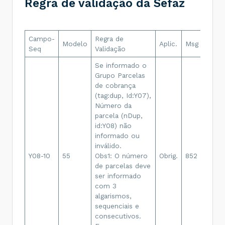
Regra de validação da Sefaz
Campo-
Regra de
Modelo
Aplic.
Msg
Efeit
Seq
Validação
Se informado o
Grupo Parcelas
de cobrança
(tag:dup, Id:Y07),
Número da
parcela (nDup,
id:Y08) não
informado ou
inválido.
Y08-10
55
Obs1: O número
Obrig.
852
Rej.
de parcelas deve
ser informado
com 3
algarismos,
sequenciais e
consecutivos.