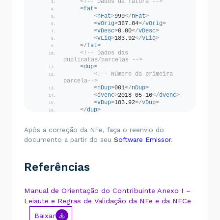
<!-- Dados da fatura -->
<
fat
>
<
nFat
>
999
</
nFat
>
<
vOrig
>
367.84
</
vOrig
>
<
vDesc
>
0.00
</
vDesc
>
<
vLiq
>
183.92
</
vLiq
>
</
fat
>
<!-- Dados das 
duplicatas/parcelas -->
<
dup
>
<!-- Número da primeira 
parcela-->
<
nDup
>
001
</
nDup
>
<
dVenc
>
2018-05-16
</
dVenc
>
<
vDup
>
183.92
</
vDup
>
</
dup
>
<
dup
>
<!-- Número da segunda 
Após a correção da NFe, faça o reenvio do
parcela-->
<
nDup
>
002
</
nDup
>
documento a partir do seu
Software Emissor
.
<
dVenc
>
2018-06-16
</
dVenc
>
<
vDup
>
183.92
</
vDup
>
</
dup
>
Referências
</
cobr
>
</
code
>
Manual de Orientação do Contribuinte Anexo I –
Leiaute e Regras de Validação da NFe e da NFCe
Baixar