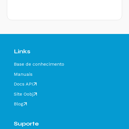
- Como resolver?
Rejeição 646: CT-e emitido em ambiente de
homologação com Razão Social do remetente
diferente de CT-e EMITIDO EM AMBIENTE DE
HOMOLOGACAO - SEM VALOR FISCAL - Como
resolver?
Rejeição 647: CT-e emitido em ambiente de
homologação com Razão Social do expedidor
diferente de CT-E EMITIDO EM AMBIENTE DE
Links
HOMOLOGACAO - SEM VALOR FISCAL - Como
resolver?
Base de conhecimento
Rejeição 649: CT-e emitido em ambiente de
homologação com Razão Social do destinatário
Manuais
diferente de CT-E EMITIDO EM AMBIENTE DE
HOMOLOGACAO - SEM VALOR FISCAL - Como
Docs API
resolver?
Site Oobj
Rejeição 211: IE do substituto inválida - Como
resolver?
Blog
Rejeição 610: Existe MDF-e não encerrado para
esta placa, UF carregamento e UF
descarregamento em data de emissão diferente
Suporte
- Como resolver?