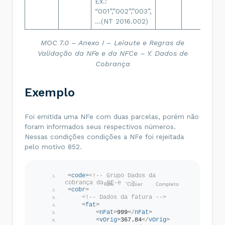
Ex.:
“001”,”002”,”003”,
…(NT 2016.002)
MOC 7.0 – Anexo I – Leiaute e Regras de
Validação da NFe e da NFCe – Y. Dados de
Cobrança
Exemplo
Foi emitida uma NFe com duas parcelas, porém não
foram informados seus respectivos números.
Nessas condições condições a NFe foi rejeitada
pelo motivo 852.
<
code
>
<!-- Grupo Dados da 
cobrança da NF-e -->
<
cobr
>
<!-- Dados da fatura -->
<
fat
>
<
nFat
>
999
</
nFat
>
<
vOrig
>
367.84
</
vOrig
>