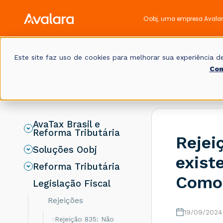
Oobj, uma empresa Avala
Este site faz uso de cookies para melhorar sua experiência
Con
Base de
Início
Legislação 
conhecimento
AvaTax Brasil e
Reforma Tributária
Rejei
Soluções Oobj
exist
Reforma Tributária
Como 
Legislação Fiscal
Rejeições
19/09/2024
Rejeição 835: Não