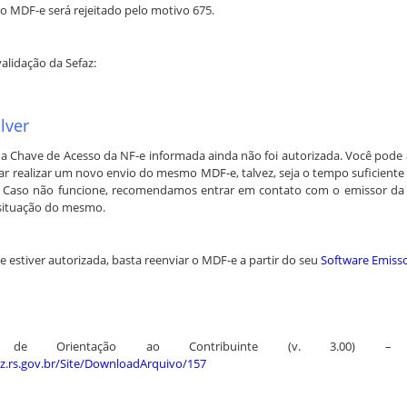
 o MDF-e será rejeitado pelo motivo 675.
validação da Sefaz:
lver
 a Chave de Acesso da NF-e informada ainda não foi autorizada. Você pode
tar realizar um novo envio do mesmo MDF-e, talvez, seja o tempo suficiente
a. Caso não funcione, recomendamos entrar em contato com o emissor da
a situação do mesmo.
e estiver autorizada, basta reenviar o MDF-e a partir do seu
Software Emiss
l de Orientação ao Contribuinte (v. 3.00)
az.rs.gov.br/Site/DownloadArquivo/157