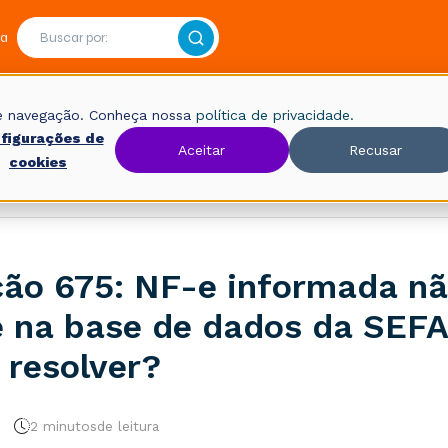
ra
 de navegação. Conheça nossa
política de privacidade.
figurações de
Aceitar
Recusar
cookies
Fiscal
Rejeições
ção 675: NF-e informada n
e na base de dados da SEFA
resolver?
2 minutos
de leitura