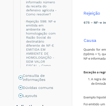
informado número
da receita do
defensivo agrícola -
Rejeição
Como resolver?
Rejeição 598: NF-e
675 – NF-e i
emitida em
ambiente de
homologação com
Razão Social do
Causa
destinatário
diferente de NF-E
Quando for emi
EMITIDA EM
AMBIENTE DE
(tpEmis = 1), q
HOMOLOGAÇÃO -
NF-e informada 
SEM VALOR
FISCAL - Como
resolver?
Exceção a regr
Consulta de
Rejeição 999: Erro
A regra d
informações
não catalogado -
de Emissão
Como resolver?
Dúvidas comuns
Rejeição 694: Não
Layouts
informado o grupo
Exemplo hipotét
de ICMS para a UF
de destino - Como
Foi emitido um