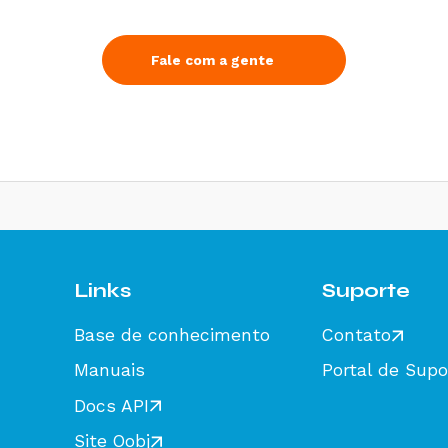
Fale com a gente
Links
Suporte
Base de conhecimento
Contato
Manuais
Portal de Supo
Docs API
Site Oobj