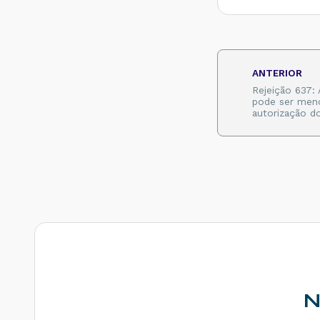
SEFAZ do
destinatário não
permite
Contribuinte Isento
de Inscrição
Estadual - Como
ANTERIOR
resolver?
Rejeição 637:
pode ser meno
Rejeição 539:
autorização d
Duplicidade de NF-
e, com diferença
na Chave de
Acesso - Como
resolver?
Rejeição 600:
CSOSN
incompatível na
operação com Não
Contribuinte -
Como resolver?
Rejeição 214:
Tamanho da
mensagem
N
excedeu o limite
estabelecido -