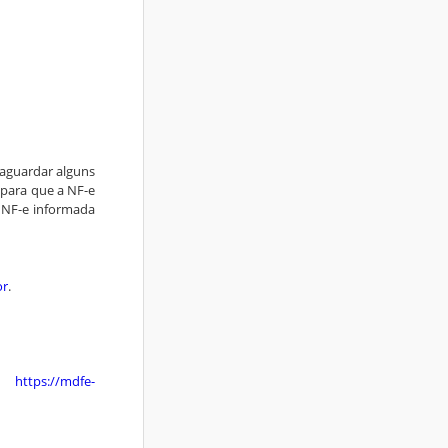
 aguardar alguns
 para que a NF-e
 NF-e informada
or
.
 –
https://mdfe-