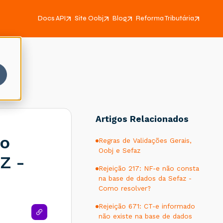
Docs API
Site Oobj
Blog
Reforma Tributária
Artigos Relacionados
ão
Regras de Validações Gerais,
Oobj e Sefaz
Z -
Rejeição 217: NF-e não consta
na base de dados da Sefaz -
Como resolver?
Rejeição 671: CT-e informado
não existe na base de dados