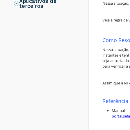
Aplicativos de
resolver?
Nessa situação,
terceiros
Rejeição 286:
Certificado
Veja a regra de 
Transmissor erro
no acesso a LCR -
Como resolver?
Como Reso
Rejeição 203:
Emitente não
habilitado para
Nessa situação,
emissão de NF-e -
instantes e ten
Como resolver?
seja autorizad
para verificar 
Rejeição 817:
Unidade Tributável
incompatível com
o NCM informado
Assim que a NF-
na operação com
Comércio Exterior
[nItem:nnn] - Como
Referência
resolver?
Manua
Rejeição 656:
Consumo Indevido
portal.sef
- Como resolver?
Rejeição 805: A