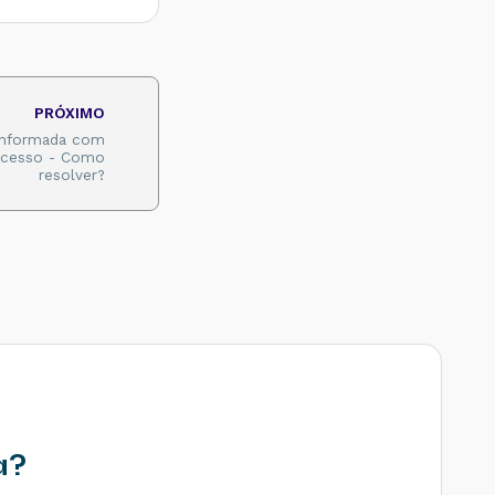
PRÓXIMO
 informada com
 acesso - Como
resolver?
a?